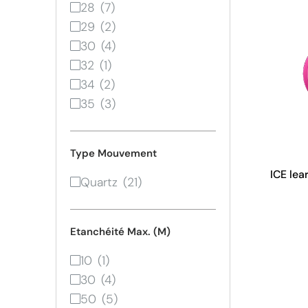
28
29
30
32
34
35
Type Mouvement
ICE lea
Quartz
Etanchéité Max. (M)
10
30
50