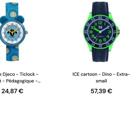
 Djeco - Ticlock -
ICE cartoon - Dino - Extra
t - Pédagogique -
small
Koala
24,87 €
57,39 €