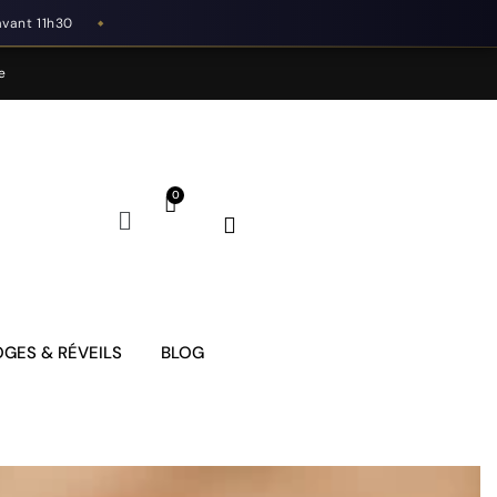
avant 11h30
◆
e
GES & RÉVEILS
BLOG