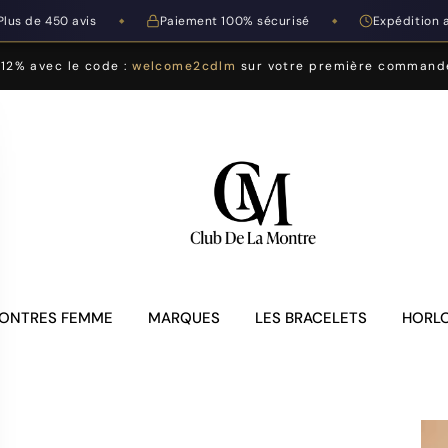
Plus de 450 avis
Paiement 100% sécurisé
Expédition 
◆
◆
-12% avec le code :
welcome2cdlm
sur votre première command
ONTRES FEMME
MARQUES
LES BRACELETS
HORLO