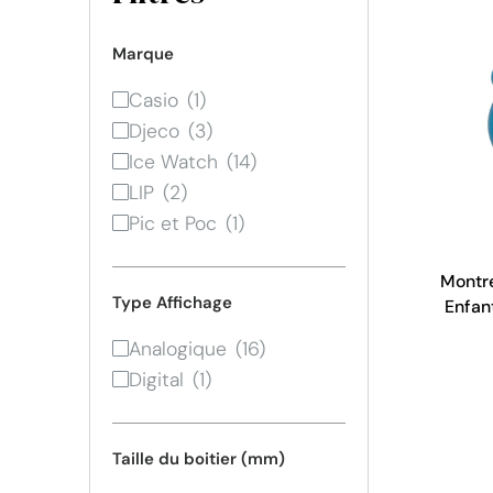
Marque
Casio
Djeco
Ice Watch
LIP
Pic et Poc
Montre
Type Affichage
Enfan
Analogique
Digital
Taille du boitier (mm)