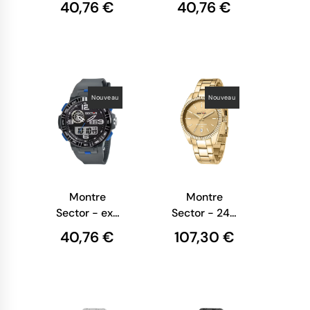
40,76 €
40,76 €
- Bleu -
- Vert -
R3251525002
R3251532004
Nouveau
Nouveau
Montre
Montre
Sector - ex-
Sector - 240
28 - Digitale
-
40,76 €
107,30 €
- Gris -
Multifonction
R3251532005
- Or -
R3253240026