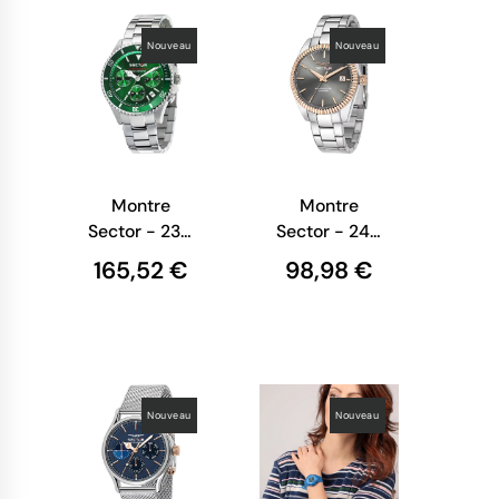
Nouveau
Nouveau
Montre
Montre
Sector - 230
Sector - 240
-
-
165,52 €
98,98 €
Chronographe
Multifonction
- Argent -
- Or rose et
R3273661006
Argent -
R3253240009
Nouveau
Nouveau