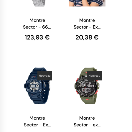
Montre
Montre
Sector - 660
Sector - Ex-
-
05 - Digitale
123,93 €
20,38 €
Multifonction
- Bleu -
- Argent -
R3251526001
R3253517009
Nouveau
Nouveau
Montre
Montre
Sector - Ex-
Sector - ex-
16 - Digitale
28 - Digitale