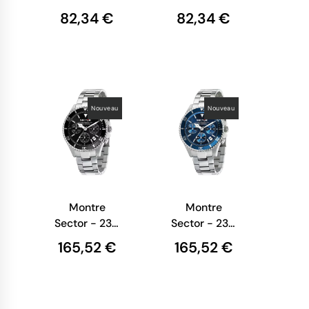
-
-
82,34 €
82,34 €
Multifonction
Multifonction
- Acier -
- Argent et
R3253579518
Bleu -
R3253579517
Nouveau
Nouveau
Montre
Montre
Sector - 230
Sector - 230
-
-
165,52 €
165,52 €
Chronographe
Chronographe
- Argent -
- Argent -
R3273661009
R3273661007