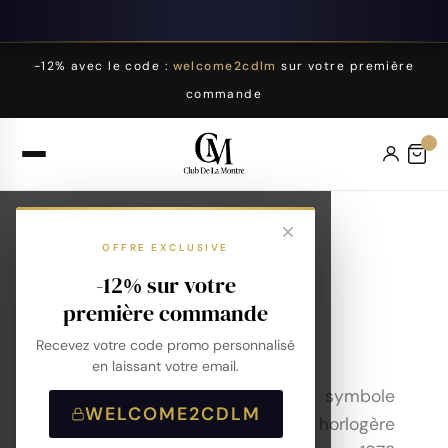
-12% avec le code :
welcome2cdlm
sur votre première
commande
Sector
OFFRE EXCLUSIVE
-12% sur votre
première commande
Accueil
Montres
Marques
Sector
Recevez votre code promo personnalisé
en laissant votre email.
Les montres Sector sont un symbole
WELCOME2CDLM
d'excellence et de qualité horlogère