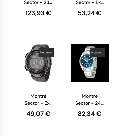
Sector - 230
Sector - Ex-
- Argent -
32 - Silicone
123,93 €
53,24 €
R3253161066
Noir et
Rouge -
R3251544002
Nouveau
Nouveau
Montre
Montre
Sector - Ex-
Sector - 240
7341 -
- Argent et
49,07 €
82,34 €
Chronographe
Bleu -
-
R3253476002
R3251172052