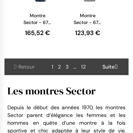
Montre
Montre
Sector - 670
Sector - 670
-
-
165,52 €
123,93 €
Multifonction
Multifonction
- Bleu -
- Argent -
R3253540005
R3253540003
Retour
1
2
3
…
12
Suite
Les montres Sector
Depuis le début des années 1970, les montres
Sector parent d’élégance les femmes et les
hommes en quête d’une montre à la fois
sportive et chic adaptée à leur style de vie.