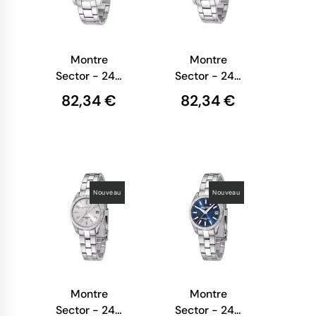
Montre
Montre
Sector - 240
Sector - 240
-
-
82,34 €
82,34 €
Multifonction
Multifonction
- Argent et
- Acier -
Noir -
R3253476003
R3253476001
Nouveau
Nouveau
Montre
Montre
Sector - 240
Sector - 240