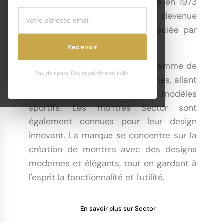
depuis plus de 40 ans. Fondée en 1973
en Italie, Sector est rapidement devenue
une marque de montres appréciée par
les amateurs du monde entier.
Recevoir
La marque propose une large gamme de
Pas de spam. Désinscription en 1 clic.
montres pour hommes et femmes, allant
des modèles classiques aux modèles
sportifs. Les montres Sector sont
également connues pour leur design
innovant. La marque se concentre sur la
création de montres avec des designs
modernes et élégants, tout en gardant à
l'esprit la fonctionnalité et l'utilité.
En savoir plus sur Sector