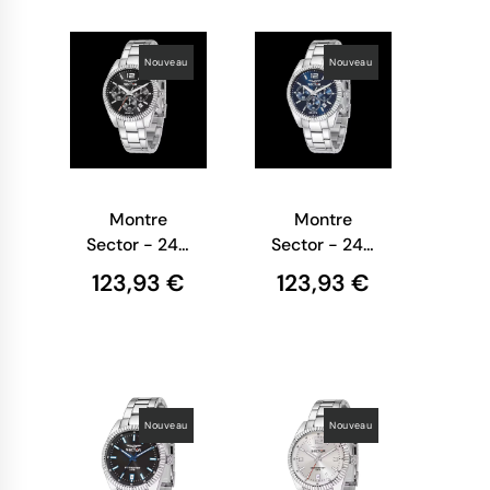
Nouveau
Nouveau
Montre
Montre
Sector - 240
Sector - 240
-
-
123,93 €
123,93 €
Chronographe
Chronographe
- Argent -
- Bleu et
R3273676003
Rayon du
soleil -
R3273676004
Nouveau
Nouveau