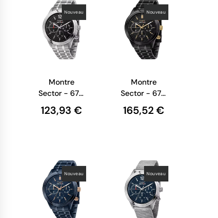
Nouveau
Nouveau
Montre
Montre
Sector - 670
Sector - 670
-
-
123,93 €
165,52 €
Multifonction
Multifonction
- Argent -
- Noir -
R3253540007
R3253540006
Nouveau
Nouveau