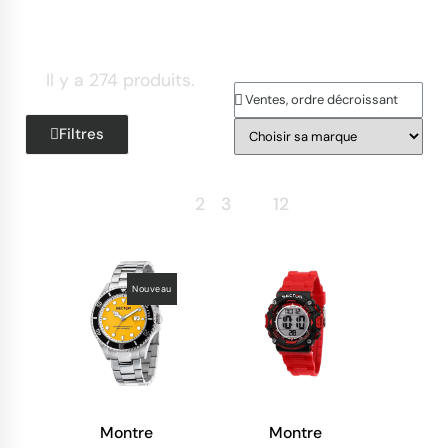
Il y a 274 produits.
Filtres
Retour
1
2
3
…
12
Suite
Nouveau
Montre
Montre