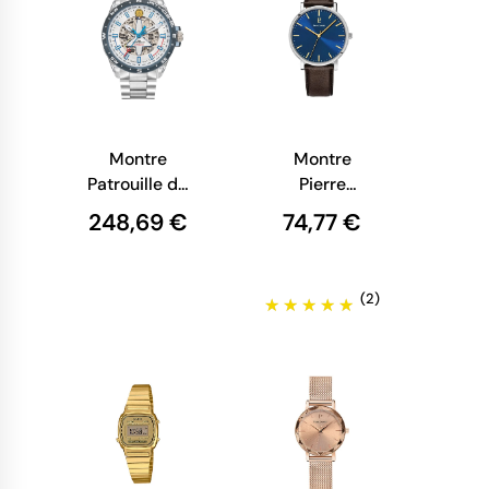
Montre
Montre
Patrouille de
Pierre
France -
Lannier -
248,69 €
74,77 €
Aviateur -
Essential -
Athos 8 -
Cadran Bleu
Automatique
- Cuir
(2)
- Cadran
Marron
Argent
217G164