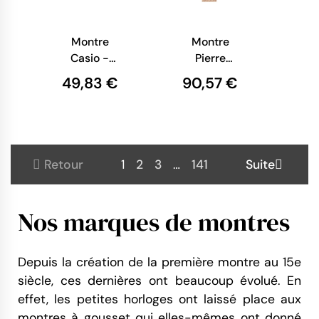
Montre
Montre
Casio -
Pierre
Vintage Mini
Lannier -
49,83 €
90,57 €
- Femme -
Multiples -
Acier Dorée
Tendance -
-
Maille
LA670WEGA-
Milanaise
9EF
Rose
Retour
1
2
3
…
141
Suite
010P958
Nos marques de montres
Depuis la création de la première montre au 15e
siècle, ces dernières ont beaucoup évolué. En
effet, les petites horloges ont laissé place aux
montres à gousset qui elles-mêmes ont donné