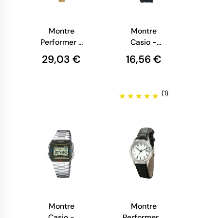
Montre
Montre
Performer -
Casio -
Cadran
Timeless
29,03 €
16,56 €
Rectangle -
Collection -
Femme -
Bracelet en
Maille
Résine Noir -
(1)
Milanaise
F-91W-1YEG
Doré -
70827622
Montre
Montre
Casio -
Performer -