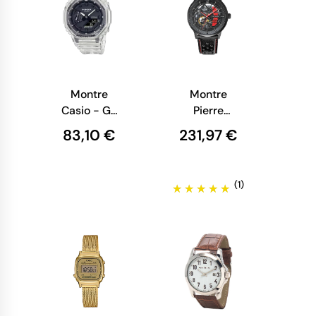
Montre
Montre
Casio - G-
Pierre
shock -
Lannier -
83,10 €
231,97 €
Série 2100 -
Paddock -
Transparente
Automatique
- GA-
- Squelette
(1)
2100SKE-
- Cuir Rouge
7AER
338A433