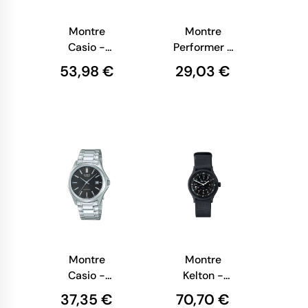
Montre
Montre
Casio -
Performer -
Collection
Dateur -
53,98 €
29,03 €
Vintage Mini
Cuir Marron
-
Façon Croco
Chronographe
- 7027242
Doré -
LA670WEMY-
9EF
Montre
Montre
Casio -
Kelton -
Casio
Jungle
37,35 €
70,70 €
Timeless -
Carbone