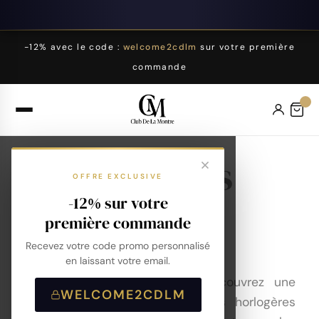
-12% avec le code :
welcome2cdlm
sur votre première
commande
Marques
OFFRE EXCLUSIVE
-12% sur votre
première commande
Accueil
Montres
Marques
Recevez votre code promo personnalisé
en laissant votre email.
Sur Club de la Montre, découvrez une
WELCOME2CDLM
sélection unique de marques horlogères