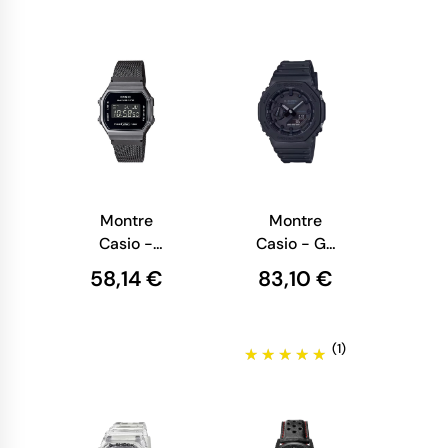
338A439Milanaise
Rouge
Montre
Montre
Casio -
Casio - G-
Vintage
shock -
58,14 €
83,10 €
Iconic -
Série 2100 -
Homme -
Anadigitale
Noire -
Noire et
(1)
Illuminator -
Argent -
A168WEMB-
GA-2100-
1BEF
1A1ER