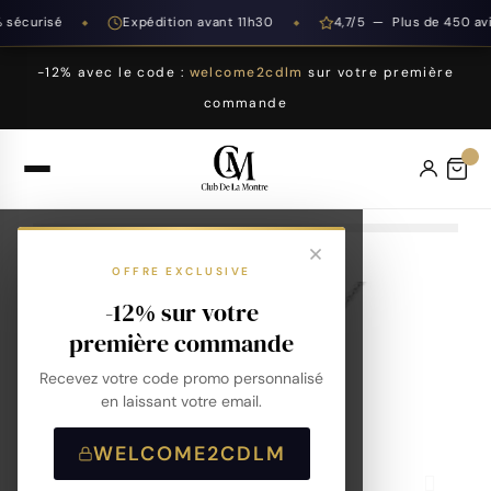
sécurisé
Expédition avant 11h30
4,7/5 — Plus de 450 avi
◆
◆
-12% avec le code :
welcome2cdlm
sur votre première
commande
OFFRE EXCLUSIVE
-12% sur votre
première commande
Recevez votre code promo personnalisé
en laissant votre email.
WELCOME2CDLM