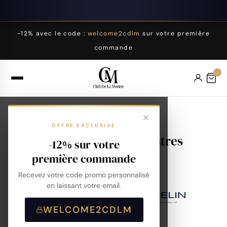
-12% avec le code :
welcome2cdlm
sur votre première
commande
OFFRE EXCLUSIVE
Nos marques de montres
-12% sur votre
première commande
Recevez votre code promo personnalisé
en laissant votre email.
WELCOME2CDLM