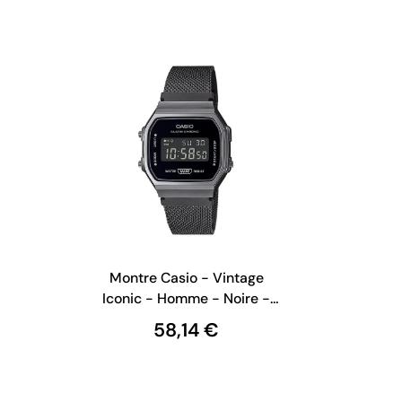
Montre Casio - Vintage
t
Iconic - Homme - Noire -
Illuminator - A168WEMB-
58,14 €
1BEF