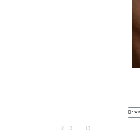
1
2
3
…
13