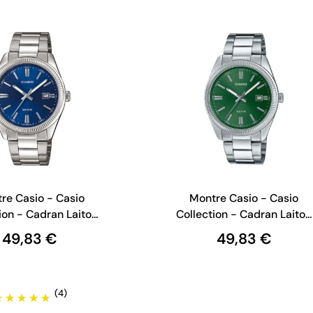
re Casio - Casio
Montre Casio - Casio
ion - Cadran Laiton
Collection - Cadran Laiton
 MTP-1302PD-2AVEF
Vert - MTP-1302PD-3AVE
49,83 €
49,83 €
(4)