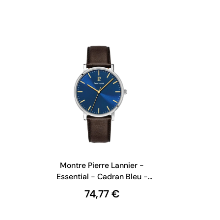
Montre Pierre Lannier -
Essential - Cadran Bleu -
Cuir Marron 217G164
74,77 €