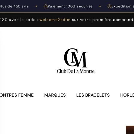
Plus de 450 avis
Paiement 100% sécurisé
Expédition 
◆
◆
-12% avec le code :
welcome2cdlm
sur votre première command
ONTRES FEMME
MARQUES
LES BRACELETS
HORLO