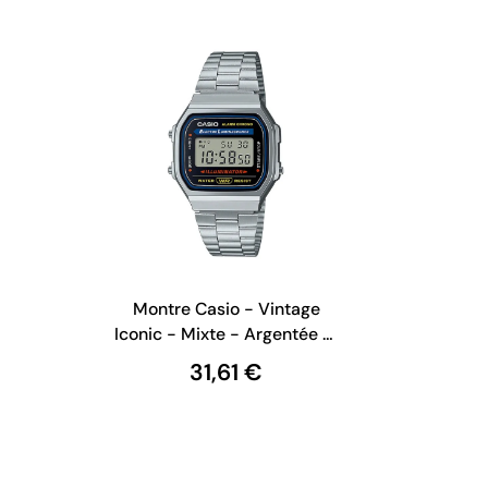
Montre Casio - Vintage
Iconic - Mixte - Argentée et
F
Noire - Illuminator -
31,61 €
A168WA-1YES