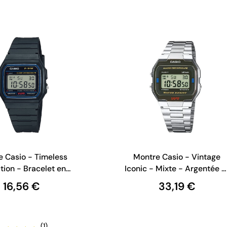
 Casio - Timeless
Montre Casio - Vintage
tion - Bracelet en
Iconic - Mixte - Argentée e
 Noir - F-91W-1YEG
Noire - A163WA-1QES
16,56 €
33,19 €
(1)