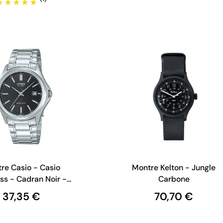
re Casio - Casio
Montre Kelton - Jungle
ss - Cadran Noir -
Carbone
P-1183PA-1AEG
37,35 €
70,70 €