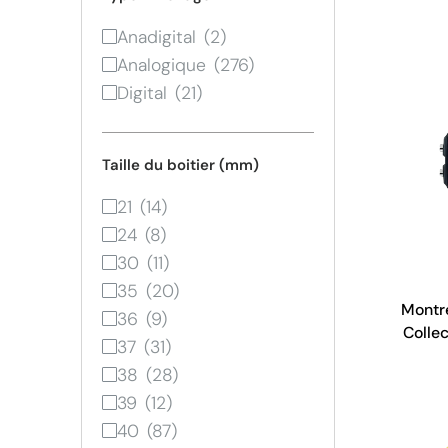
Anadigital
Analogique
Digital
Taille du boitier (mm)
21
24
30
35
Montre
36
Collec
37
Résine
38
39
40