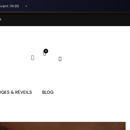
avant 11h30
◆
e
GES & RÉVEILS
BLOG