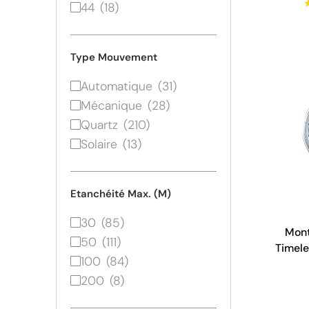
44
Type Mouvement
Automatique
Mécanique
Quartz
Solaire
Etanchéité Max. (M)
30
Mont
50
Timele
100
MT
200