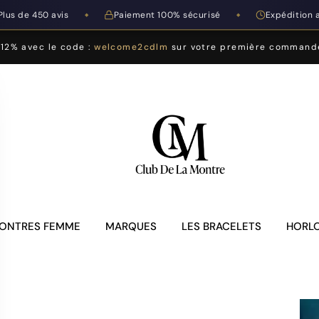
Plus de 450 avis
Paiement 100% sécurisé
Expédition 
◆
◆
-12% avec le code :
welcome2cdlm
sur votre première command
ONTRES FEMME
MARQUES
LES BRACELETS
HORLO