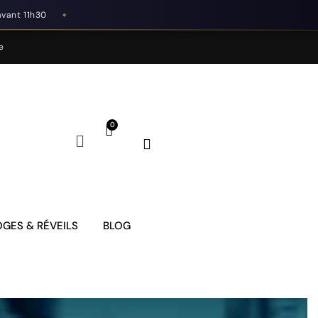
avant 11h30
◆
e
GES & RÉVEILS
BLOG