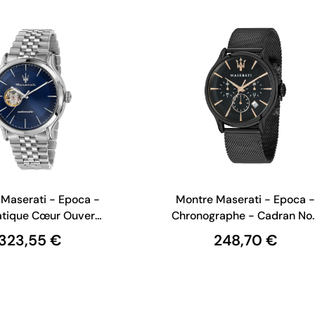
Maserati - Epoca -
Montre Maserati - Epoca 
tique Cœur Ouvert
Chronographe - Cadran Noi
 Bleu- R8823118009
Maille Milanaise Noire -
323,55 €
248,70 €
R8873618013