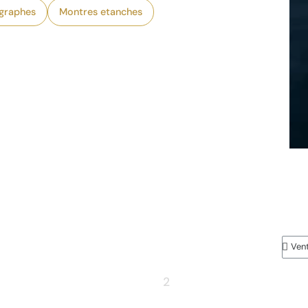
graphes
Montres etanches
1
2