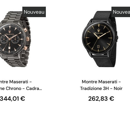
Nouveau
Nouve
tre Maserati -
Montre Maserati -
one Chrono - Cadran
Tradizione 3H - Noir
Noir
344,01 €
262,83 €