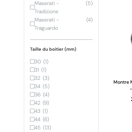
Maserati -
Tradizione
Maserati -
Traguardo
Taille du boitier (mm)
30
31
32
Montre M
34
-
36
42
43
44
45