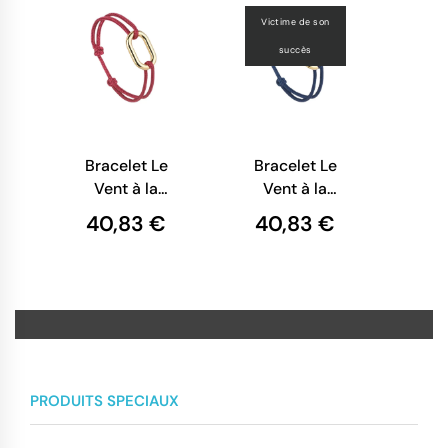
Victime de son
succès
Bracelet Le
Bracelet Le
Vent à la
Vent à la
Française -
Française -
40,83 €
40,83 €
Mouffetard
Odéon
PRODUITS SPECIAUX