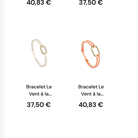
40,83 €
37,50 €
Concorde
Manille
Bracelet Le
Bracelet Le
Vent à la
Vent à la
Française -
Française -
37,50 €
40,83 €
Ecubier
Triomphe