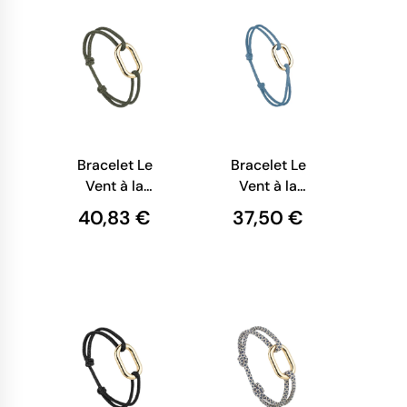
Bracelet Le
Bracelet Le
Vent à la
Vent à la
Française -
Française -
40,83 €
37,50 €
Tuileries
Davier