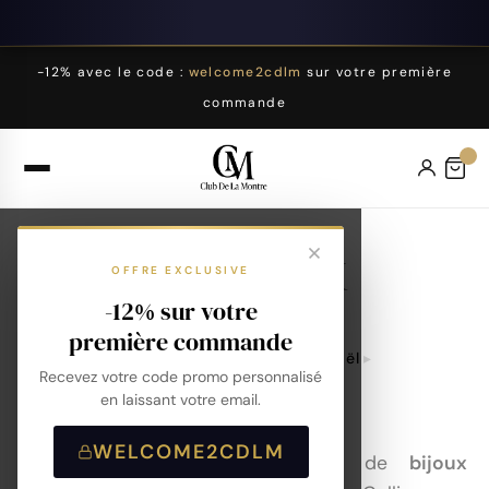
-12% avec le code :
welcome2cdlm
sur votre première
commande
Bijoux
OFFRE EXCLUSIVE
-12% sur votre
première commande
Accueil
Sélection Noël
Recevez votre code promo personnalisé
Cadeaux Pour Femmes
Bijoux
en laissant votre email.
WELCOME2CDLM
Découvrez un vaste choix de
bijoux