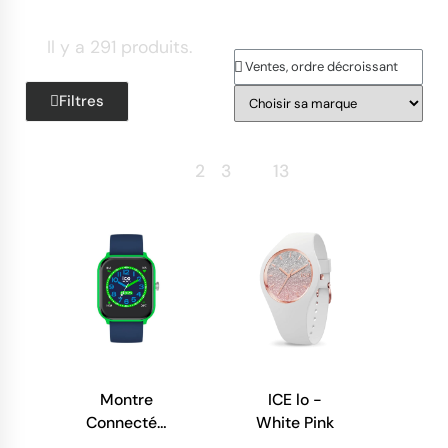
Il y a 291 produits.
Filtres
Retour
1
2
3
…
13
Suite
Montre
ICE lo -
Connectée
White Pink
Enfant - Ice-