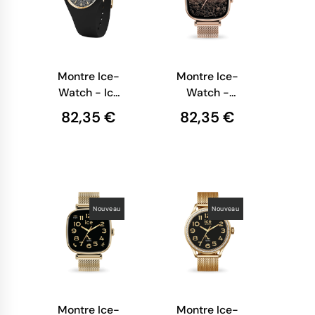
Montre Ice-
Montre Ice-
Watch - Ice
Watch -
Glitter -
Smart Sq 2.0
82,35 €
82,35 €
Femme -
Carrée 1.70 -
Noire et
Rose-Gold
Doré Pailleté
Milanese
Nouveau
Nouveau
Montre Ice-
Montre Ice-