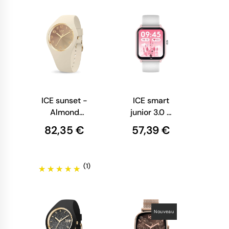
ICE sunset -
ICE smart
Almond
junior 3.0 -
Cappuccino
Pink
82,35 €
57,39 €
(1)
Nouveau