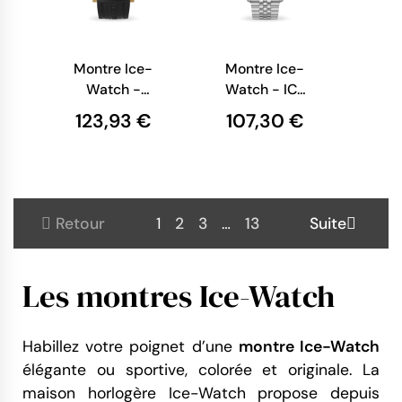
Montre Ice-
Montre Ice-
Watch -
Watch - ICE
WP2 - Dorée
steel - Bleu
123,93 €
107,30 €
Noire - L
Océan
Argentée -
41 mm
Retour
1
2
3
…
13
Suite
Les montres Ice-Watch
Habillez votre poignet d’une
montre Ice-Watch
élégante ou sportive, colorée et originale. La
maison horlogère Ice-Watch propose depuis