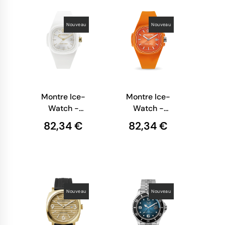
Nouveau
Nouveau
Montre Ice-
Montre Ice-
Watch -
Watch -
WP4 -
WP4 -
82,34 €
82,34 €
Blanche - L
Orange
Mandarine -
L
Nouveau
Nouveau