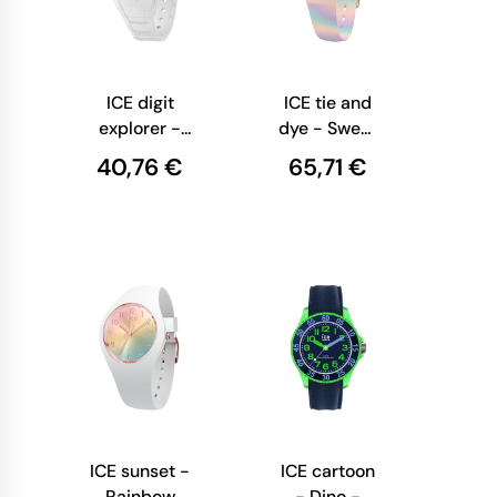
ICE digit
ICE tie and
explorer -
dye - Sweet
White Pink
lilac
40,76 €
65,71 €
ICE sunset -
ICE cartoon
Rainbow
- Dino -