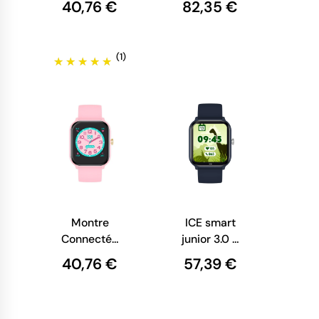
40,76 €
82,35 €
Watch - Ice
Smart Junior
- Blue Green
(1)
Montre
ICE smart
Connectée
junior 3.0 -
Enfant - Ice-
Blue
40,76 €
57,39 €
Watch - Ice
Smart Junior
- Pink