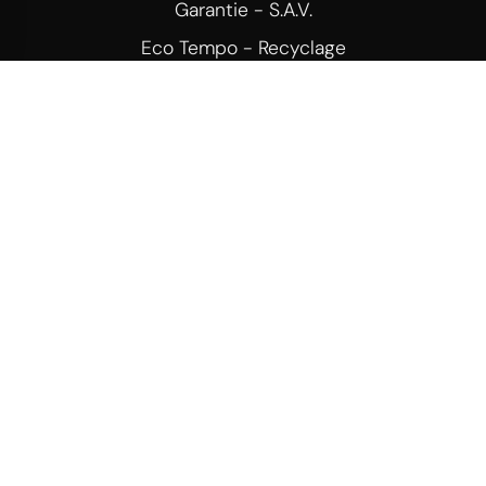
Garantie - S.A.V.
Eco Tempo - Recyclage
Echange ou remboursement
Notre société
Mentions légales
CGV
Politique de confidentialité
Données personnelles
Contactez-nous
C.G.U. - Location