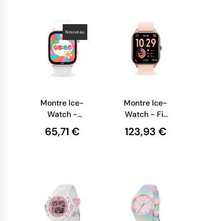
Nouveau
Montre Ice-
Montre Ice-
Watch -
Watch - Fit
Smart Junior
RT 3.0
65,71 €
123,93 €
Find Hub -
(36mm) -
Pink White
Rose-Gold
Nude