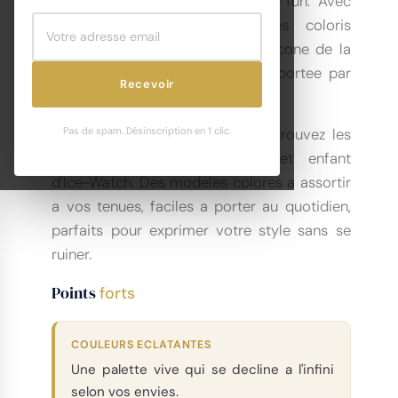
legerete et un esprit resolument fun. Avec
ses bracelets silicone et ses coloris
eclatants, elle est devenue une icone de la
montre accessible et tendance, portee par
Recevoir
toutes les generations.
Pas de spam. Désinscription en 1 clic.
Chez Club de la Montre, vous retrouvez les
declinaisons homme, femme et enfant
d'Ice-Watch. Des modeles colores a assortir
a vos tenues, faciles a porter au quotidien,
parfaits pour exprimer votre style sans se
ruiner.
Points
forts
COULEURS ECLATANTES
Une palette vive qui se decline a l'infini
selon vos envies.