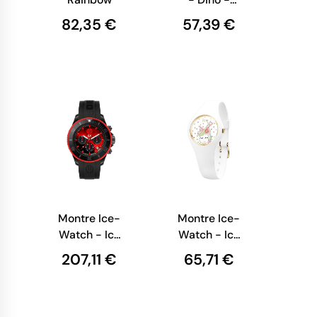
Extra-small
82,35 €
57,39 €
Montre Ice-
Montre Ice-
Watch - Ice
Watch - Ice
Red Devils
Fantasia -
207,11 €
65,71 €
Diables
Enfant -
Rouges -
Licorne
Fumée Noire
Blanche
Extra Small