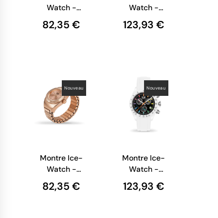
Watch -
Watch -
Smart Sq 2.0
Smart St 2.0
82,35 €
123,93 €
Carrée 1.70 -
Ronde 1.20 -
Gold
Gold
Milanese
Nouveau
Nouveau
Montre Ice-
Montre Ice-
Watch -
Watch -
Chouchou -
Bewatch -
82,35 €
123,93 €
Rose-Gold
White
Chromatic