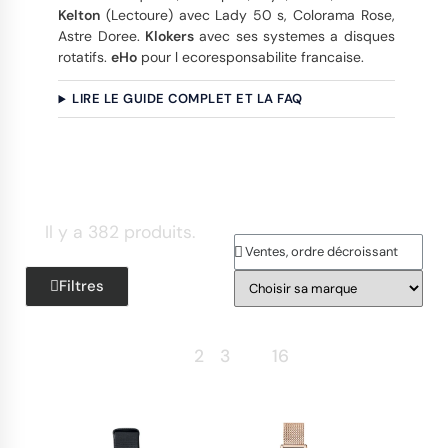
Kelton
(Lectoure) avec Lady 50 s, Colorama Rose,
Astre Doree.
Klokers
avec ses systemes a disques
rotatifs.
eHo
pour l ecoresponsabilite francaise.
LIRE LE GUIDE COMPLET ET LA FAQ
Il y a 382 produits.
Filtres
Retour
1
2
3
…
16
Suite