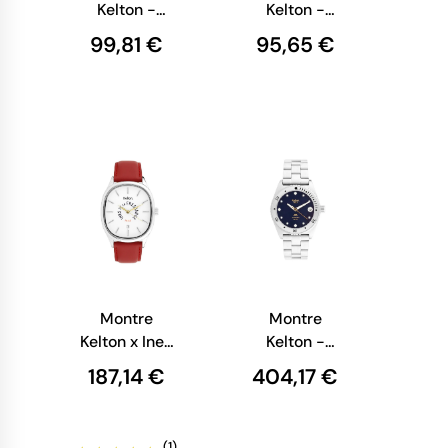
Kelton -
Kelton -
Colorama -
Colorama -
99,81 €
95,65 €
Citron et
Double
Basilic
Choco
Montre
Montre
Kelton x Ines
Kelton -
de la
1955 - Mini
187,14 €
404,17 €
Fressange
Navy -
Paris -
Montre de
Grande
Plongée
(1)