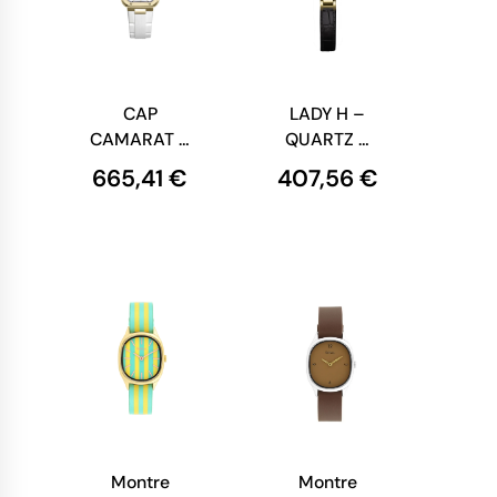
CAP
LADY H –
CAMARAT –
QUARTZ –
SQUARE
PVD OR
665,41 €
407,56 €
DAME –
JAUNE &
NACRE &
CUIR NOIR
DIAMANTS
Montre
Montre