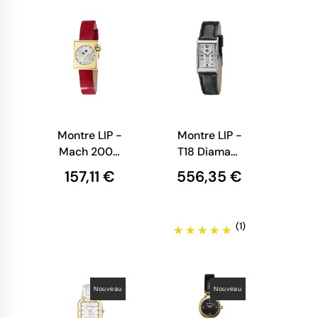
Power
Montre LIP -
Montre LIP -
Mach 2000
T18 Diamant
- Mini
- Churchill -
157,11 €
556,35 €
Square -
Cuir Noir
Cadran Doré
- Cuir Rouge
(1)
Lisse
Nouveau
Nouveau