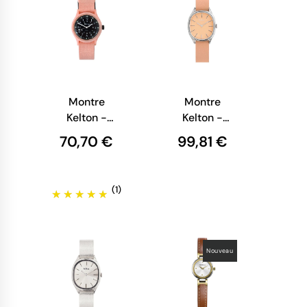
Montre
Montre
Kelton -
Kelton -
Jungle Nude
Colorama
70,70 €
99,81 €
Beige
(1)
Nouveau