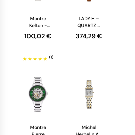
Montre
LADY H –
Kelton -
QUARTZ –
Colorama
ACIER & PVD
100,02 €
374,29 €
Argent
OR CUIR
CAMEL
(1)
Montre
Michel
Pierre
Herbelin Art