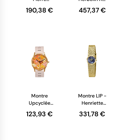
Lannier
Déco Quartz
190,38 €
457,37 €
Automatic
Bicolore
Homme
17478BT08 –
Cadran Vert
Argent Or
Squelette
Jaune
Acier
Argenté |
317B171
Montre
Montre LIP -
Upcyclée
Henriette
eHo -
22mm -
123,93 €
331,78 €
Collection
Cadran Noir
Sixties -
Nacré -
Blanche
Diamant
Flower