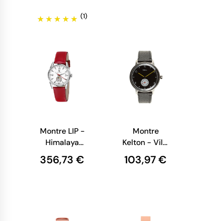
(1)
Montre LIP -
Montre
Himalaya
Kelton - Villa
33mm -
Noire
356,73 €
103,97 €
Automatique
Coeur
Battant -
Cuir Rouge