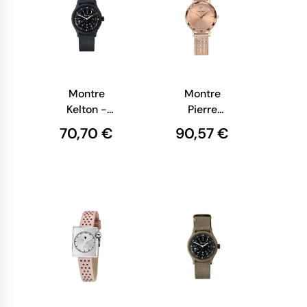
Montre
Montre
Kelton -
Pierre
Jungle
Lannier -
70,70 €
90,57 €
Carbone
Multiples -
Tendance -
Maille
Milanaise
Rose
010P958