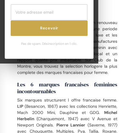
Montres Françaises Femme
La
montre francaise femme
connait un renouveau
Recevoir
remarquable depuis dix ans. Apres une periode
dominee par les marques suisses de luxe et les
mode-marques americaines, les manufactures
Pas de spam. Désinscription en 1 clic.
francaises ont reinvente le segment feminin avec
un design singulier, un assemblage local et un
rapport qualite-prix imbattable. Sur Club de la
Montre, vous trouvez la selection horlogere la plus
complete des marques francaises pour femme.
Les 6 marques francaises feminines
incontournables
Six marques structurent l offre francaise femme.
LIP
(Besancon, 1867) avec les collections Henriette,
Mach 2000 Mini, Dauphine et GDG.
Michel
Herbelin
(Charquemont, 1947) avec V Avenue et
Newport Originals.
Pierre Lannier
(Saverne, 1977)
avec Chouquette, Multiples, Pya, Tallia, Roxane.