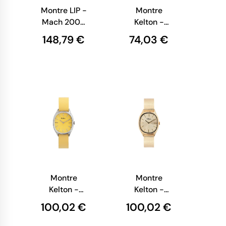
Montre LIP -
Montre
Mach 2000
Kelton -
- Mini
Jungle
148,79 €
74,03 €
Square -
Sumatra
Cuir Rose
Montre
Montre
Kelton -
Kelton -
Colorama
Colorama Or
100,02 €
100,02 €
Jaune