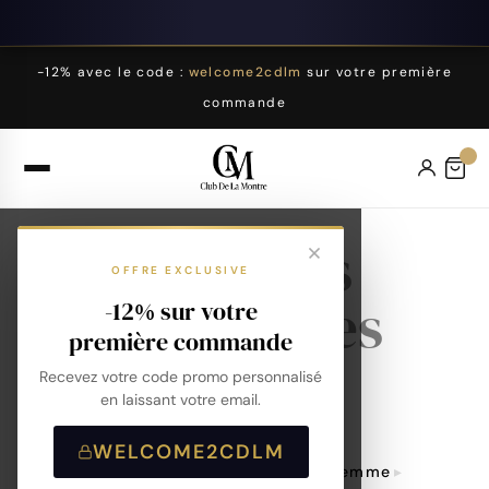
-12% avec le code :
welcome2cdlm
sur votre première
commande
Montres
OFFRE EXCLUSIVE
Françaises
-12% sur votre
première commande
Femme
Recevez votre code promo personnalisé
en laissant votre email.
WELCOME2CDLM
Accueil
Montres
Montres Femme