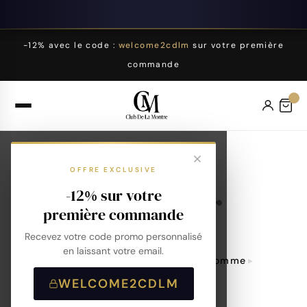
-12% avec le code :
welcome2cdlm
sur votre première
commande
Montre
OFFRE EXCLUSIVE
aviateur
-12% sur votre
première commande
Recevez votre code promo personnalisé
en laissant votre email.
Accueil
Montres
Montres Homme
Montre Aviateur
WELCOME2CDLM