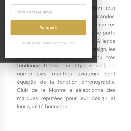
Une
montre aviateur
, c’est avant tout
une montre de passionné. Grandes,
lisibles, fonctionnelles, les montres
Recevoir
aviateurs sont très tendance et se porte
au poignet de tout un chacun. Alliance
Pas de spam. Désinscription en 1 clic.
équilibré de techniques et de design, les
montres aviateurs sont aujourd’hui très
tendance. Dotés d’un style sportif, de
nombreuses montres aviateurs sont
équipés de la fonction chronographe.
Club de la Montre a sélectionné des
marques réputées pour leur design et
leur qualité horlogère.