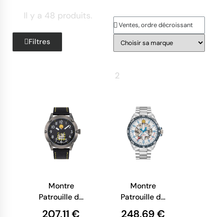
Il y a 48 produits.
Filtres
Retour
1
2
Suite
Montre
Montre
Patrouille de
Patrouille de
France -
France -
207,11 €
248,69 €