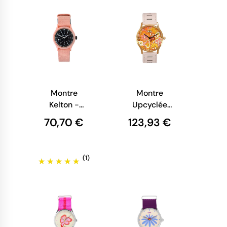
Montre
Montre
Kelton -
Upcyclée
Jungle Nude
eHo -
70,70 €
123,93 €
Collection
Sixties -
Blanche
(1)
Flower
Power