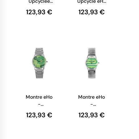
Upcyclée
Upcyclé eHo
eHo -
- Collection
123,93 €
123,93 €
Collection
Vintage -
Sixties -
Vintage Bleu
Blanche
Croco
Pique
Montre eHo
Montre eHo
-
-
Ecoresponsable
Ecoresponsable
123,93 €
123,93 €
- Montre
- Montre
Verte Fleur
Sixties
Courbe