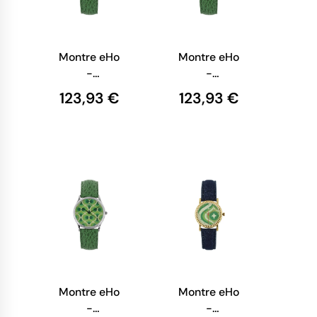
Montre eHo
Montre eHo
-
-
Ecoresponsable
Ecoresponsable
123,93 €
123,93 €
- Montre
- Montre
Verte Geom
Verte Flower
Montre eHo
Montre eHo
-
-