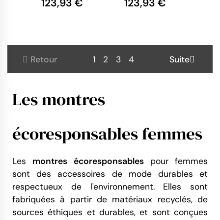
123,93 €
123,93 €
- Montre
- Montre
Sixties
Rose Geom
Alvéoles
Retour
1
2
3
4
Suite
Les montres
écoresponsables femmes
Les
montres écoresponsables
pour femmes
sont des accessoires de mode durables et
respectueux de l'environnement. Elles sont
fabriquées à partir de matériaux recyclés, de
sources éthiques et durables, et sont conçues