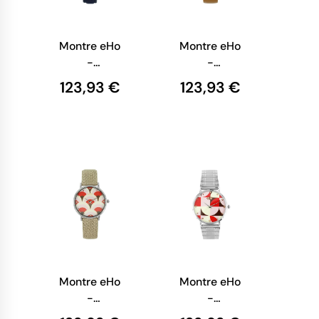
Montre eHo
Montre eHo
-
-
Ecoresponsable
Ecoresponsable
123,93 €
123,93 €
- Montre
- Montre
Boucle Verte
Marron
Sixties
Montre eHo
Montre eHo
-
-
Ecoresponsable
Ecoresponsable