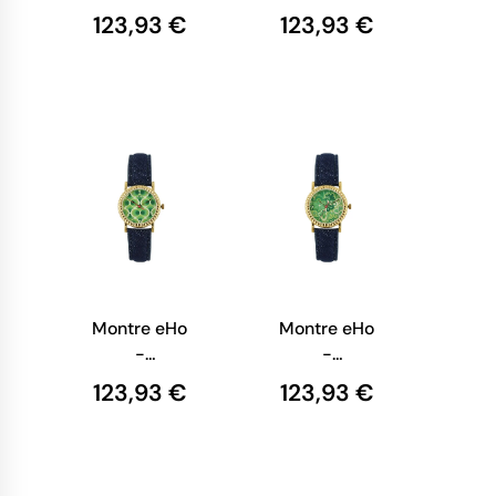
Ecoresponsable
Ecoresponsable
123,93 €
123,93 €
- Montre
- Montre
Verte Bulle
Verte Etoile
Montre eHo
Montre eHo
-
-
Ecoresponsable
Ecoresponsable
123,93 €
123,93 €
- Montre
- Montre
Bulle Verte
Verte Flower