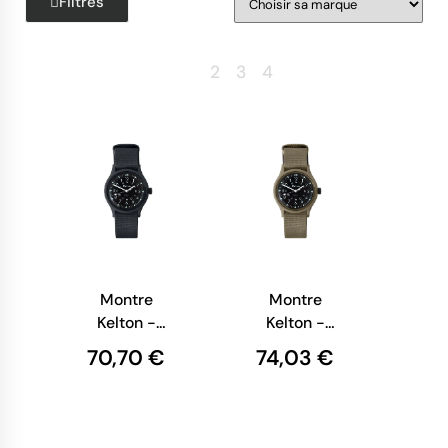
Filtres
Retour
1
2
3
4
Suite
Montre
Montre
Kelton -
Kelton -
Jungle
Jungle
70,70 €
74,03 €
Carbone
Sumatra