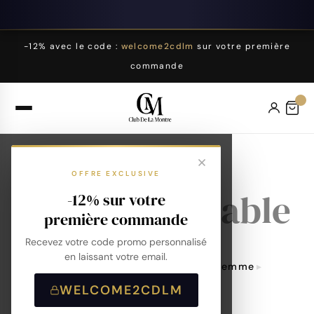
-12% avec le code :
welcome2cdlm
sur votre première
commande
Montre
OFFRE EXCLUSIVE
écoresponsable
-12% sur votre
première commande
Recevez votre code promo personnalisé
en laissant votre email.
Accueil
Montres
Montres Femme
Montre Écoresponsable
WELCOME2CDLM