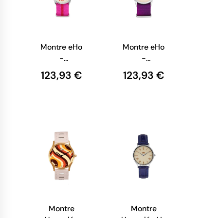
Montre eHo
Montre eHo
-
-
Ecoresponsable
Ecoresponsable
123,93 €
123,93 €
- Pinky
- Lila Bleu
Hibiscus
Montre
Montre