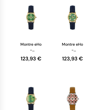
Montre eHo
Montre eHo
-
-
Ecoresponsable
Ecoresponsable
123,93 €
123,93 €
- Montre
- Montre
Spirale Verte
Geom Verte