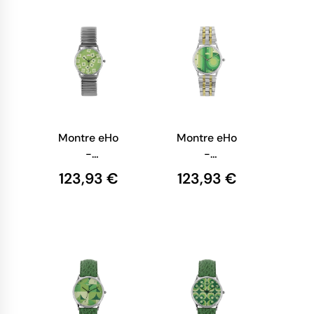
Montre eHo
Montre eHo
-
-
Ecoresponsable
Ecoresponsable
123,93 €
123,93 €
- Montre
- Montre
Sixties Verte
Duo Vert