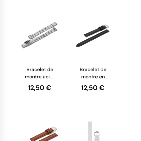
Bracelet de
Bracelet de
montre acier
montre en
poli boucle
cuir noir
12,50 €
12,50 €
coulissante
lisse mat XL