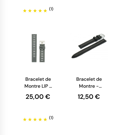
(1)
Bracelet de
Bracelet de
Montre LIP -
Montre -
Cuir Gris -
Cuir Façon
25,00 €
12,50 €
20 mm
Lézard Noir
(1)