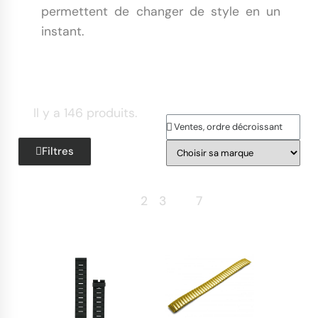
permettent de changer de style en un
instant.
Il y a 146 produits.
Filtres
Retour
1
2
3
…
7
Suite