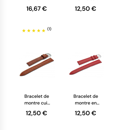
Textile Blanc
marron XL
16,67 €
12,50 €
et Rouge -
18 mm
(1)
Bracelet de
Bracelet de
montre cuir
montre en
façon croco
cuir rouge
12,50 €
12,50 €
marron clair