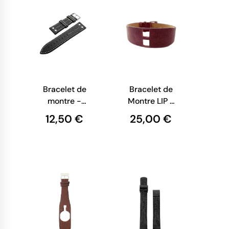
Bracelet de
Bracelet de
montre -
Montre LIP -
Cuir sport
De
12,50 €
25,00 €
noir
Baschmakoff
- Cuir
bordeaux -
32 mm