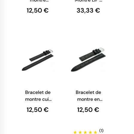
extensible
Maille
12,50 €
33,33 €
Milanaise
Dorée - 18
mm
Bracelet de
Bracelet de
montre cuir
montre en
noir lisse
cuir façon
12,50 €
12,50 €
mat
croco noir
(1)