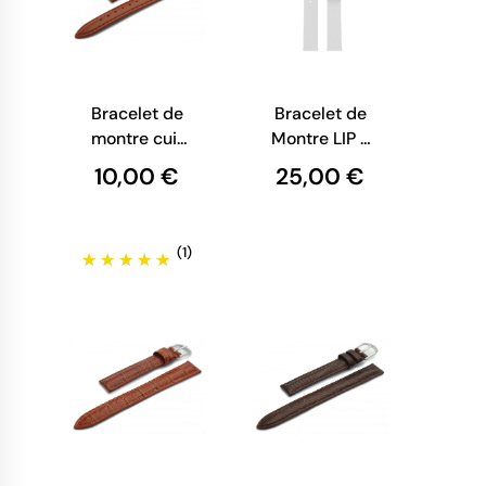
Bracelet de
Bracelet de
montre cuir
Montre LIP -
marron
Cuir Blanc
10,00 €
25,00 €
Lisse - 14
mm
(1)