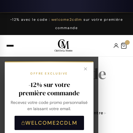
-12% avec le code :
welcome2cdlm
sur votre première
commande
Bracelet de
OFFRE EXCLUSIVE
montre
-12% sur votre
première commande
Recevez votre code promo personnalisé
en laissant votre email.
Accueil
Accessoires De Montre
Bracelet De Montre
WELCOME2CDLM