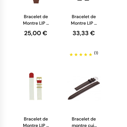
Bracelet de
Bracelet de
Montre LIP -
Montre LIP -
Fridge - Cuir
Maille
25,00 €
33,33 €
Marron - 27
Milanaise
mm
Noire - 18
mm
(1)
Bracelet de
Bracelet de
Montre LIP -
montre cuir