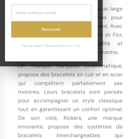
Club de la Montre vous propose un large
choix de bracelets de montres pour
adapter votre style à tout moment. Avec
Recevoir
des marques comme LIP, Klokers et Fizz,
distinguez-vous par la qualité et
Pas de spam. Désinscription en 1 clic.
l'originalité de votre bracelet de montre.
LIP, marque française emblématique,
propose des bracelets en cuir et en acier
qui complètent parfaitement ses
montres. Leurs bracelets sont pensés
pour accompagner un style classique
tout en garantissant un confort optimal.
De son côté, Klokers, une marque
innovante, propose des systèmes de
bracelets interchangeables qui