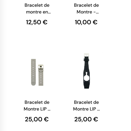
Bracelet de
Bracelet de
montre en
Montre -
cuir marron
Cuir Façon
12,50 €
10,00 €
Lézard -
Marron
Bracelet de
Bracelet de
Montre LIP -
Montre LIP -
Caoutchouc
Fridge - Cuir
25,00 €
25,00 €
gris - 20 mm
Noir - 26
mm