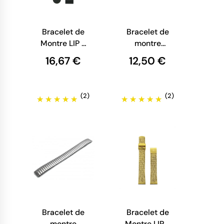
Bracelet de
Bracelet de
Montre LIP -
montre
Caoutchouc
métal
16,67 €
12,50 €
noir - 20
extensible
mm
doré
(2)
(2)
Bracelet de
Bracelet de
montre
Montre LIP -