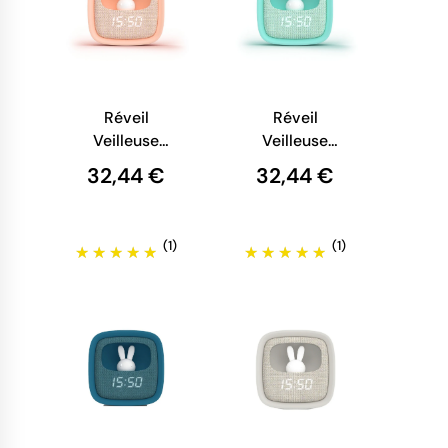
Réveil
Réveil
Veilleuse
Veilleuse
Enfant -
Enfant -
32,44 €
32,44 €
Mobility on
Mobility on
Board - Billy
Board - Billy
Clock - Rose
Clock -
(1)
(1)
Turquoise