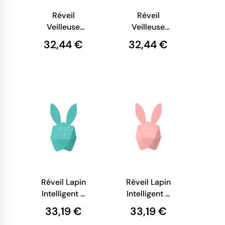
Réveil
Réveil
Veilleuse
Veilleuse
Enfant -
Enfant -
32,44 €
32,44 €
Mobility on
Mobility on
Board - Billy
Board - Billy
Clock - Bleu
Clock - Gris
Marine
Réveil Lapin
Réveil Lapin
Intelligent -
Intelligent -
Mobility on
Mobility on
33,19 €
33,19 €
Board -
Board -