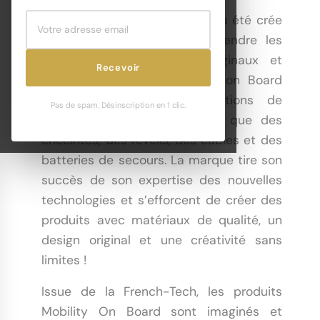
La marque Mobility On Board a été crée
en 2014 avec l’objectif de rendre les
produits high-tech plus originaux et
Recevoir
créatifs. Aujourd’hui, Mobility on Board
dispose d’une vaste collections de
Pas de spam. Désinscription en 1 clic.
modèles fun et mignons tel que des
enceintes, des réveils, des câbles et des
batteries de secours. La marque tire son
succès de son expertise des nouvelles
technologies et s’efforcent de créer des
produits avec matériaux de qualité, un
design original et une créativité sans
limites !
Issue de la French-Tech, les produits
Mobility On Board sont imaginés et