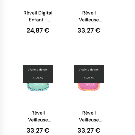
Réveil Digital
Réveil
Enfant -
Veilleuse
Mobility On
Enfant -
24,87 €
33,27 €
Board - Mini
Mobility On
Cloudy -
Board - Billy
Rose
Clock -
Rainbow
Mermaid -
Édition
Victime de son
Victime de son
Limitée
succès
succès
Réveil
Réveil
Veilleuse
Veilleuse
Enfant -
Enfant -
33,27 €
33,27 €
Mobility On
Mobility On