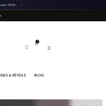
avant 11h30
◆
e
GES & RÉVEILS
BLOG