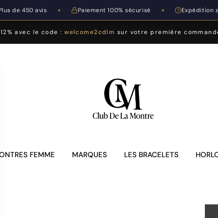
Plus de 450 avis
Paiement 100% sécurisé
Expédition 
◆
◆
-12% avec le code :
welcome2cdlm
sur votre première command
ONTRES FEMME
MARQUES
LES BRACELETS
HORLO