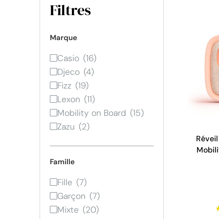
Filtres
Marque
Casio
Djeco
Fizz
Lexon
Mobility on Board
Zazu
Réveil
Mobili
Famille
Fille
Garçon
Mixte