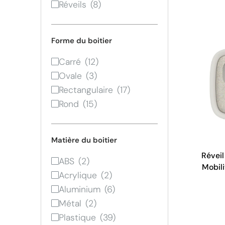
Réveils
Forme du boitier
Carré
Ovale
Rectangulaire
Rond
Matière du boitier
Réveil
ABS
Mobili
Acrylique
Aluminium
Métal
Plastique