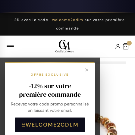
-12% avec le code :
welcome2cdlm
sur votre première
commande
OFFRE EXCLUSIVE
-12% sur votre
première commande
Recevez votre code promo personnalisé
en laissant votre email.
WELCOME2CDLM