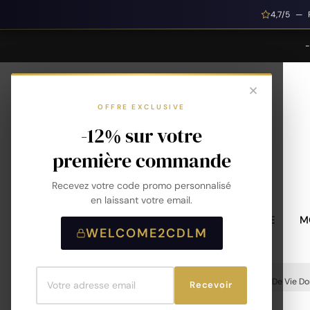
4,7/5 — 
OFFRE EXCLUSIVE
-12% sur votre
première commande
Recevez votre code promo personnalisé
en laissant votre email.
MONTRES HOMME
M
WELCOME2CDLM
Accueil
Bracelet Maille Fine Femme - Arbre De Vie Do
Recevoir