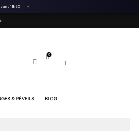
avant 11h30
◆
e
GES & RÉVEILS
BLOG