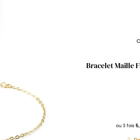
C
Bracelet Maille 
De