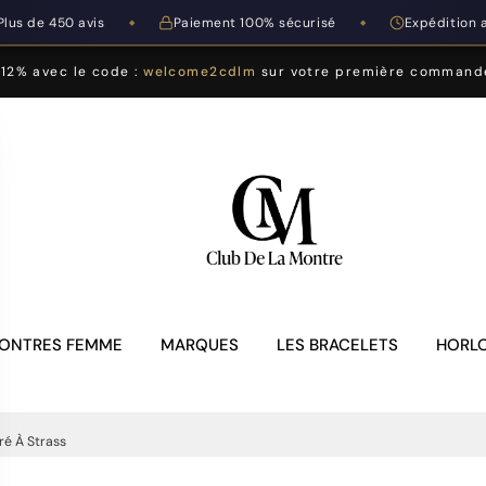
Plus de 450 avis
Paiement 100% sécurisé
Expédition 
◆
◆
-12% avec le code :
welcome2cdlm
sur votre première command
ONTRES FEMME
MARQUES
LES BRACELETS
HORLO
ré À Strass