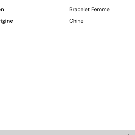
on
Bracelet Femme
rigine
Chine