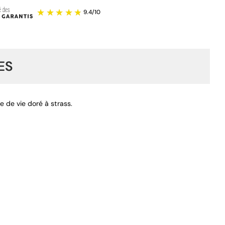
ES
e de vie doré à strass.
9.4
/
10