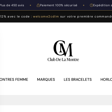
Plus de 450 avis
Paiement 100% sécurisé
Expédition 
◆
◆
-12% avec le code :
welcome2cdlm
sur votre première command
ONTRES FEMME
MARQUES
LES BRACELETS
HORLO