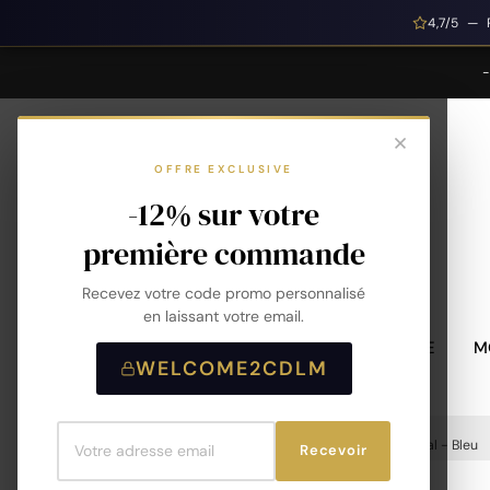
4,7/5 — 
OFFRE EXCLUSIVE
-12% sur votre
première commande
Recevez votre code promo personnalisé
en laissant votre email.
MONTRES HOMME
M
WELCOME2CDLM
Accueil
Bracelet De Montre - Kelton X Chapal - Bleu
Recevoir