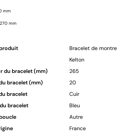
20 mm
: 270 mm
produit
Bracelet de montre
Kelton
r du bracelet (mm)
265
du bracelet (mm)
20
du bracelet
Cuir
du bracelet
Bleu
boucle
Autre
rigine
France