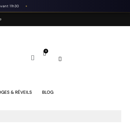
avant 11h30
◆
e
GES & RÉVEILS
BLOG