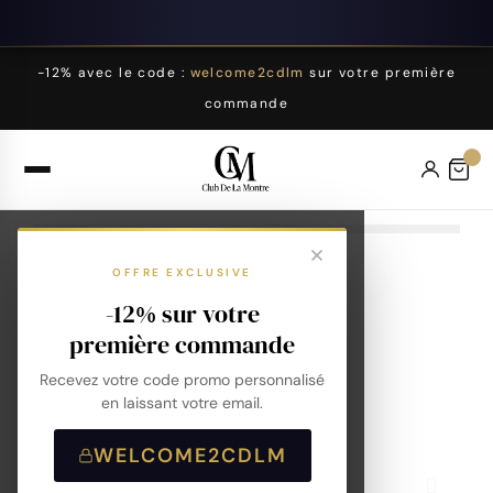
-12% avec le code :
welcome2cdlm
sur votre première
commande
OFFRE EXCLUSIVE
-12% sur votre
première commande
Recevez votre code promo personnalisé
en laissant votre email.
WELCOME2CDLM