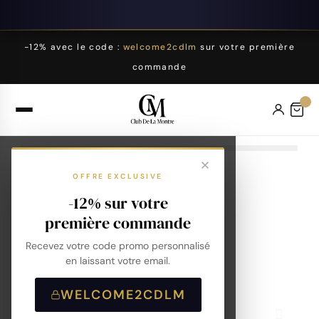
-12% avec le code :
welcome2cdlm
sur votre première
commande
OFFRE EXCLUSIVE
-12% sur votre
première commande
Recevez votre code promo personnalisé
en laissant votre email.
WELCOME2CDLM