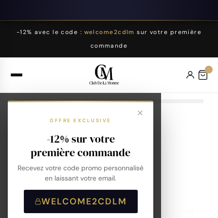
-12% avec le code :
welcome2cdlm
sur votre première
commande
OFFRE EXCLUSIVE
-12% sur votre
première commande
Recevez votre code promo personnalisé
en laissant votre email.
WELCOME2CDLM