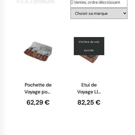
Il y a 3 produits.
Victime de son
succès
Pochette de
Etui de
Voyage pour
Voyage LIP
Montre - LIP
pour 2
62,29 €
82,25 €
Montres -
Cuir Tannage
Végétal