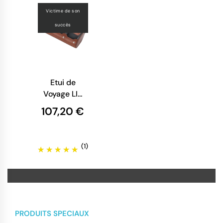
Victime de son
succès
Etui de
Voyage LIP
pour 3
107,20 €
Montres -
Cuir Tannage
Végétal
(1)
PRODUITS SPECIAUX