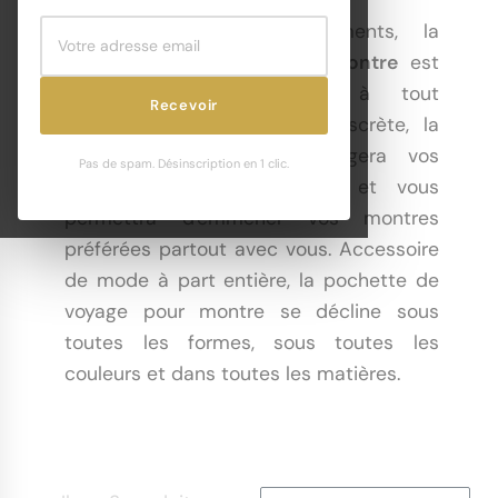
Idéale pour les déplacements, la
pochette de voyage pour montre
est
l'accessoire indispensable à tout
Recevoir
collectionneur. Pratique et discrète, la
pochette de voyage protégera vos
Pas de spam. Désinscription en 1 clic.
montres d'éventuels éclats et vous
permettra d'emmener vos montres
préférées partout avec vous. Accessoire
de mode à part entière, la pochette de
voyage pour montre se décline sous
toutes les formes, sous toutes les
couleurs et dans toutes les matières.