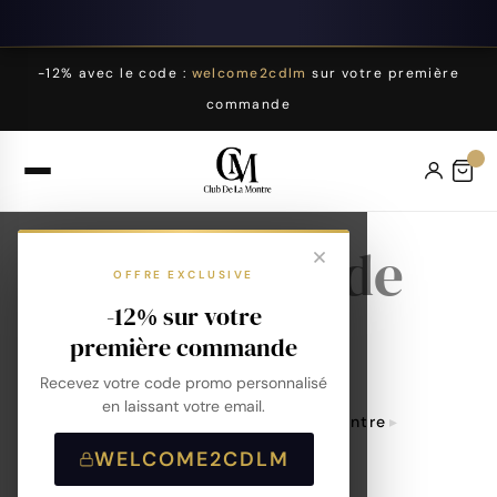
-12% avec le code :
welcome2cdlm
sur votre première
commande
Pochette de
OFFRE EXCLUSIVE
voyage
-12% sur votre
première commande
Recevez votre code promo personnalisé
en laissant votre email.
Accueil
Accessoires De Montre
Pochette De Voyage
WELCOME2CDLM