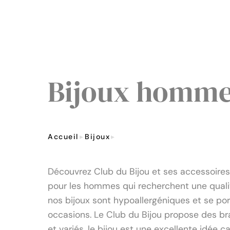
Bijoux homm
Accueil
Bijoux
Bijoux Homme
Découvrez Club du Bijou et ses accessoire
pour les hommes qui recherchent une qualit
nos bijoux sont hypoallergéniques et se po
occasions. Le Club du Bijou propose des bra
et variés, le bijou est une excellente idée c