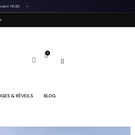
avant 11h30
◆
e
GES & RÉVEILS
BLOG