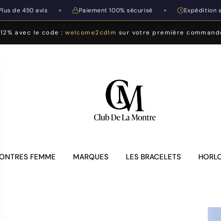
Plus de 450 avis
Paiement 100% sécurisé
Expédition 
◆
◆
-12% avec le code :
welcome2cdlm
sur votre première command
ONTRES FEMME
MARQUES
LES BRACELETS
HORLO