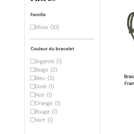
Famille
Mixte
Couleur du bracelet
Argenté
Beige
Brac
Bleu
Fran
Doré
Noir
Orange
Rouge
Vert