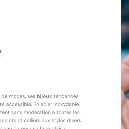
e
s de modes, ses
bijoux
tendances
é accessible. En acier inoxydable,
rtent sans modération à toutes les
celets et colliers aux styles divers
adeau ou pour se faire plaisir.