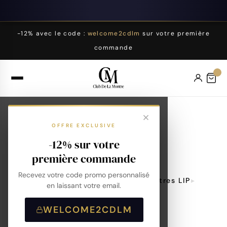
-12% avec le code :
welcome2cdlm
sur votre première
commande
Mythic
OFFRE EXCLUSIVE
-12% sur votre
première commande
Accueil
Recevez votre code promo personnalisé
Compatibilité Bracelet De Montres LIP
en laissant votre email.
Mythic
WELCOME2CDLM
Montres LIP Mythic