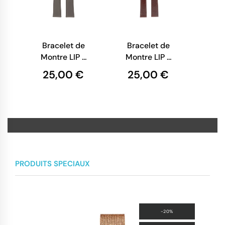
Bracelet de
Bracelet de
Montre LIP -
Montre LIP -
Cuir Gris
Cuir Marron
25,00 €
25,00 €
Lisse - 18
- 18 mm
mm
PRODUITS SPECIAUX
-20%