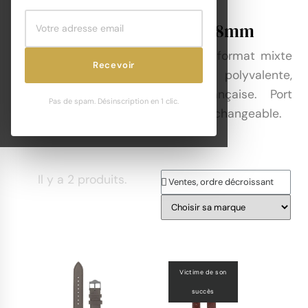
Montres LIP Nautic Ski 38mm
La
LIP Nautic Ski 38mm
est le format mixte
Recevoir
de la collection Nautic Ski — polyvalente,
sportive et typiquement française. Port
Pas de spam. Désinscription en 1 clic.
confortable, bracelet NATO interchangeable.
Il y a 2 produits.
Victime de son
succès