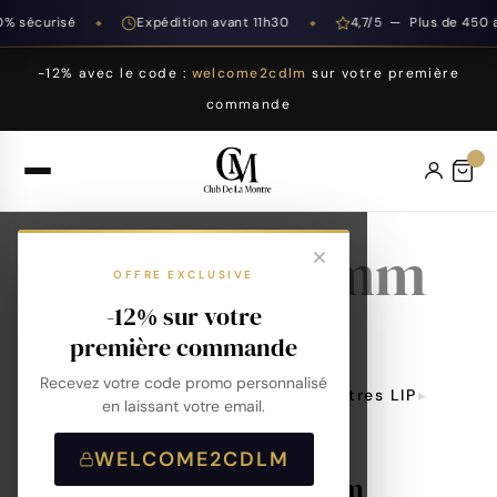
% sécurisé
Expédition avant 11h30
4,7/5 — Plus de 450 av
◆
◆
-12% avec le code :
welcome2cdlm
sur votre première
commande
Rallye 38 mm
OFFRE EXCLUSIVE
-12% sur votre
première commande
Accueil
Recevez votre code promo personnalisé
Compatibilité Bracelet De Montres LIP
en laissant votre email.
Rallye 38 Mm
WELCOME2CDLM
Montres LIP Rallye 38mm