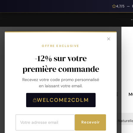
4,7/5 — 
OFFRE EXCLUSIVE
-12% sur votre
première commande
Recevez votre code promo personnalisé
en laissant votre email.
MONTRES HOMME
M
WELCOME2CDLM
Accueil
Bracelet De Lithothérapie En Pierres Naturell
Recevoir