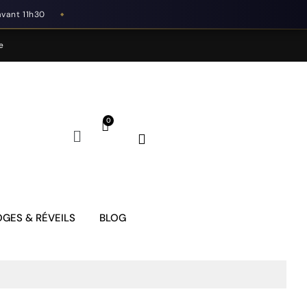
avant 11h30
◆
e
GES & RÉVEILS
BLOG