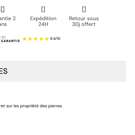
ntie 2
Expédition
Retour sous
ans
24H
30j offert
ES
t sur les propriété des pierres.
9.4
/
10