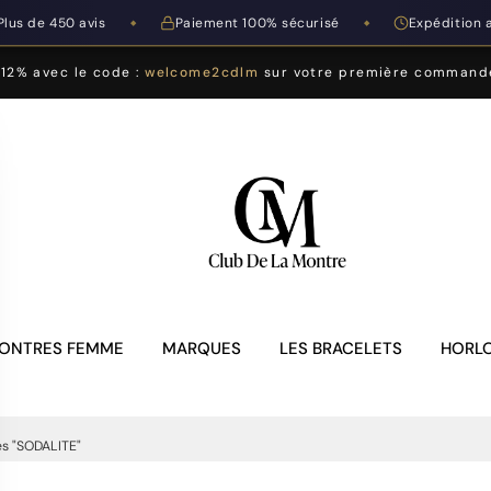
Plus de 450 avis
Paiement 100% sécurisé
Expédition 
◆
◆
-12% avec le code :
welcome2cdlm
sur votre première command
ONTRES FEMME
MARQUES
LES BRACELETS
HORLO
es "SODALITE"