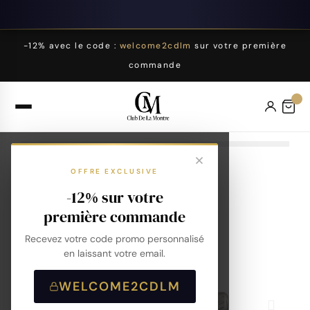
-12% avec le code :
welcome2cdlm
sur votre première
commande
OFFRE EXCLUSIVE
-12% sur votre
première commande
Recevez votre code promo personnalisé
en laissant votre email.
WELCOME2CDLM