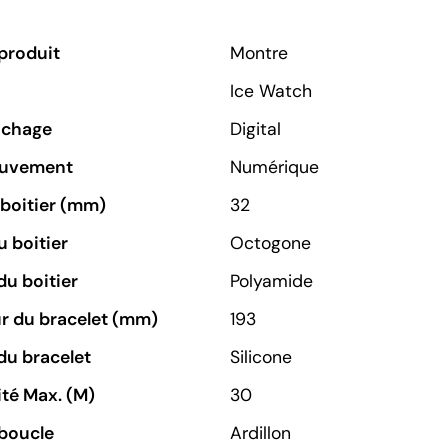
produit
Montre
Ice Watch
ichage
Digital
ouvement
Numérique
u boitier (mm)
32
 boitier
Octogone
du boitier
Polyamide
r du bracelet (mm)
193
du bracelet
Silicone
té Max. (M)
30
boucle
Ardillon