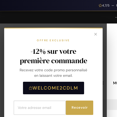
4,7/5 — 
OFFRE EXCLUSIVE
-12% sur votre
première commande
Recevez votre code promo personnalisé
en laissant votre email.
MONTRES HOMME
M
WELCOME2CDLM
Accueil
ICE Digit Retro - Almond Skin
Recevoir