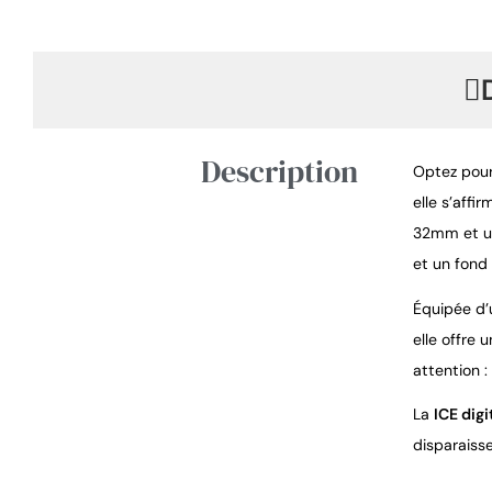
Description
Optez pour
elle s’affi
32mm et un
et un fond 
Équipée d’u
elle offre 
attention :
La
ICE dig
disparaisse