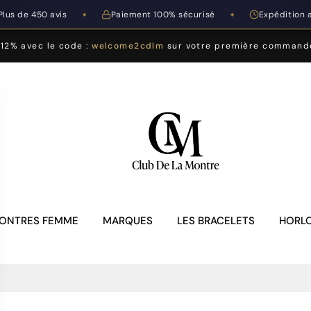
Plus de 450 avis
Paiement 100% sécurisé
Expédition 
◆
◆
-12% avec le code :
welcome2cdlm
sur votre première command
ONTRES FEMME
MARQUES
LES BRACELETS
HORLO