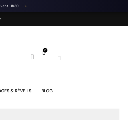
avant 11h30
◆
e
GES & RÉVEILS
BLOG