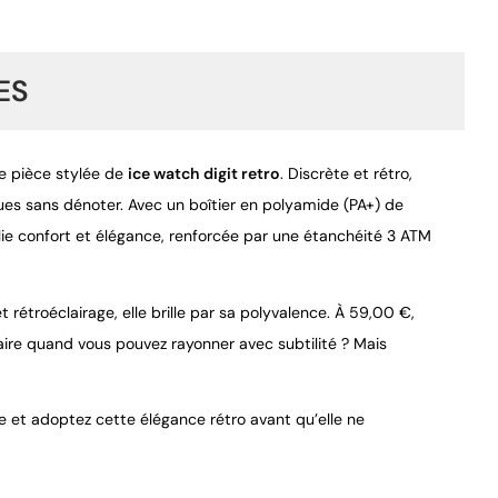
ES
ne pièce stylée de
ice watch digit retro
. Discrète et rétro,
nues sans dénoter. Avec un boîtier en polyamide (PA+) de
9.4
/
10
ie confort et élégance, renforcée par une étanchéité 3 ATM
rétroéclairage, elle brille par sa polyvalence. À 59,00 €,
inaire quand vous pouvez rayonner avec subtilité ? Mais
et adoptez cette élégance rétro avant qu’elle ne