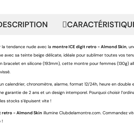
DESCRIPTION
CARACTÉRISTIQU
 la tendance nude avec la
montre ICE digit retro - Almond Skin
, u
rme avec sa teinte beige délicate, idéale pour sublimer toutes vos te
 bracelet en silicone (193mm), cette montre pour femmes (130g) all
vissé.
n calendrier, chronomètre, alarme, format 12/24h, heure en double et 
une garantie de 2 ans et un design intemporel. Pourquoi choisir l’ord
 les stocks s’épuisent vite !
it retro - Almond Skin
illumine Clubdelamontre.com. Commandez vite 
 !