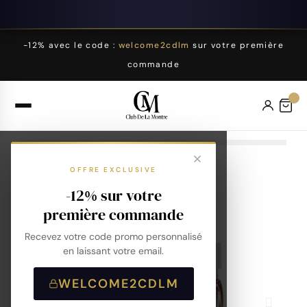
-12% avec le code :
welcome2cdlm
sur votre première
commande
OFFRE EXCLUSIVE
-12% sur votre
première commande
Recevez votre code promo personnalisé
en laissant votre email.
WELCOME2CDLM