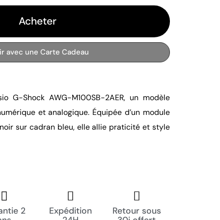
Acheter
rir avec une Carte Cadeau
asio G-Shock AWG-M100SB-2AER, un modèle 
umérique et analogique. Équipée d’un module 
noir sur cadran bleu, elle allie praticité et style 
ntie 2
Expédition
Retour sous
ans
24H
30j offert