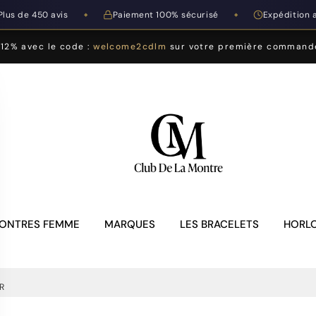
Plus de 450 avis
Paiement 100% sécurisé
Expédition 
◆
◆
-12% avec le code :
welcome2cdlm
sur votre première command
ONTRES FEMME
MARQUES
LES BRACELETS
HORLO
R