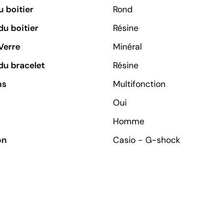
 boitier
Rond
du boitier
Résine
Verre
Minéral
du bracelet
Résine
ns
Multifonction
Oui
Homme
on
Casio - G-shock