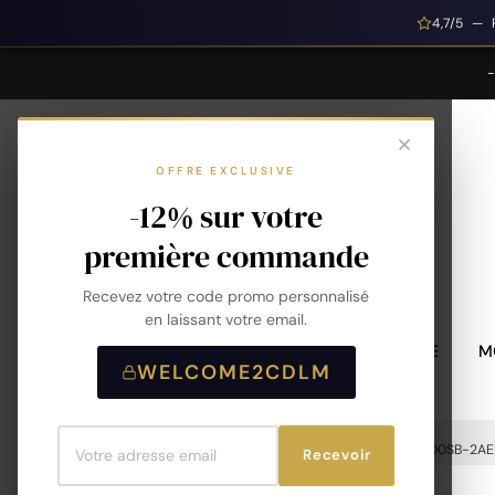
4,7/5 — 
OFFRE EXCLUSIVE
-12% sur votre
première commande
Recevez votre code promo personnalisé
en laissant votre email.
MONTRES HOMME
M
WELCOME2CDLM
Accueil
Montre Casio - G-Shock - AWG-M100SB-2AE
Recevoir