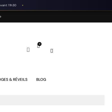
avant 11h30
◆
e
GES & RÉVEILS
BLOG