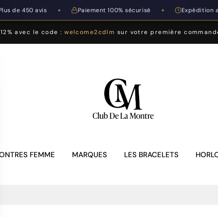
Plus de 450 avis
Paiement 100% sécurisé
Expédition 
◆
◆
-12% avec le code :
welcome2cdlm
sur votre première command
ONTRES FEMME
MARQUES
LES BRACELETS
HORLO