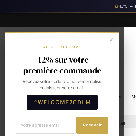
4,7/5 — 
OFFRE EXCLUSIVE
-12% sur votre
première commande
Recevez votre code promo personnalisé
en laissant votre email.
MONTRES HOMME
M
WELCOME2CDLM
Accueil
Montre Casio - G-Shock - GD-010-4ER
Recevoir