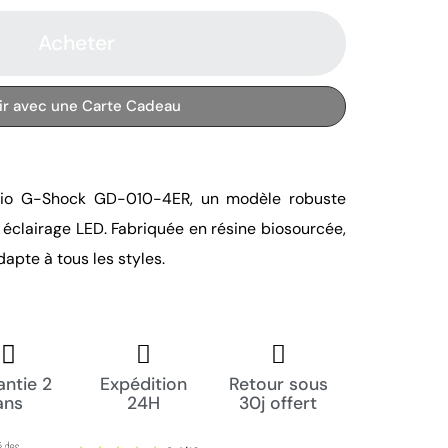
Acheter
rir avec une Carte Cadeau
sio G-Shock GD-010-4ER, un modèle robuste 
 éclairage LED. Fabriquée en résine biosourcée, 
apte à tous les styles.
ntie 2
Expédition
Retour sous
ans
24H
30j offert