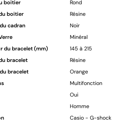
 boitier
Rond
du boitier
Résine
 du cadran
Noir
Verre
Minéral
r du bracelet (mm)
145 à 215
du bracelet
Résine
du bracelet
Orange
ns
Multifonction
Oui
Homme
on
Casio - G-shock