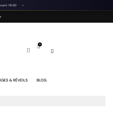
avant 11h30
◆
e
GES & RÉVEILS
BLOG