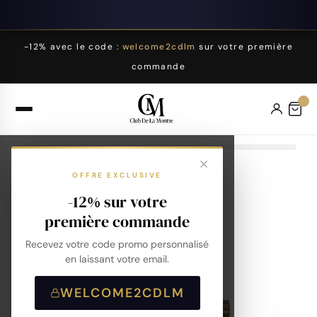
-12% avec le code :
welcome2cdlm
sur votre première
commande
OFFRE EXCLUSIVE
-12% sur votre
première commande
Recevez votre code promo personnalisé
en laissant votre email.
WELCOME2CDLM