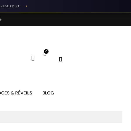
avant 11h30
◆
e
GES & RÉVEILS
BLOG