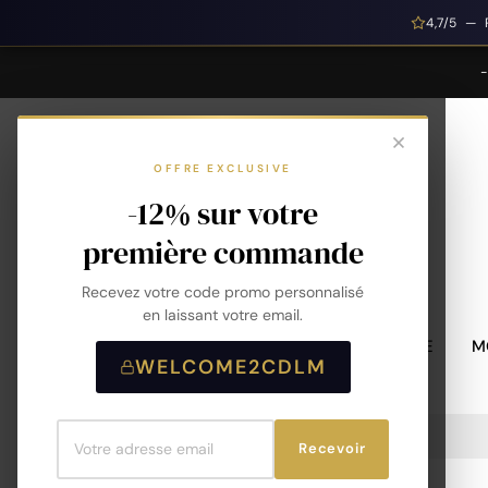
4,7/5 — 
OFFRE EXCLUSIVE
-12% sur votre
première commande
Recevez votre code promo personnalisé
en laissant votre email.
MONTRES HOMME
M
WELCOME2CDLM
Accueil
Bracelet Acier PVD Noir - 31217623
Recevoir