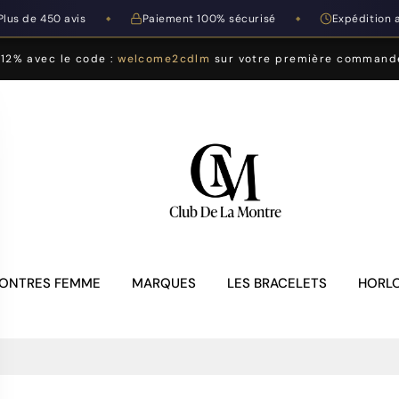
Plus de 450 avis
Paiement 100% sécurisé
Expédition 
◆
◆
-12% avec le code :
welcome2cdlm
sur votre première command
ONTRES FEMME
MARQUES
LES BRACELETS
HORLO