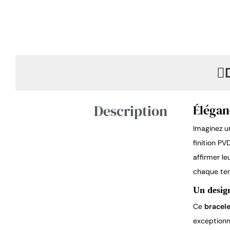
Description
Élégan
Imaginez un
finition PV
affirmer l
chaque te
Un desig
Ce
bracele
exceptionne