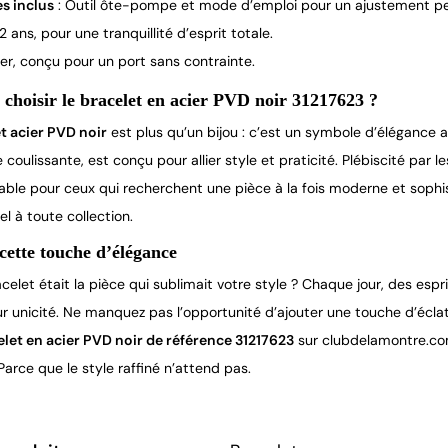
s inclus
: Outil ôte-pompe et mode d’emploi pour un ajustement pe
 2 ans, pour une tranquillité d’esprit totale.
er, conçu pour un port sans contrainte.
choisir le bracelet en acier PVD noir 31217623 ?
t acier PVD noir
est plus qu’un bijou : c’est un symbole d’élégance a
 coulissante, est conçu pour allier style et praticité. Plébiscité par l
able pour ceux qui recherchent une pièce à la fois moderne et sophis
el à toute collection.
 cette touche d’élégance
acelet était la pièce qui sublimait votre style ? Chaque jour, des es
eur unicité. Ne manquez pas l’opportunité d’ajouter une touche d’é
elet en acier PVD noir de référence 31217623
sur clubdelamontre.com 
Parce que le style raffiné n’attend pas.