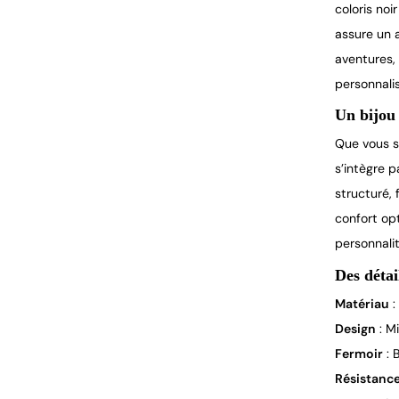
coloris no
assure un a
aventures,
personnali
Un bijou 
Que vous s
s’intègre 
structuré, 
confort opt
personnalit
Des détai
Matériau
:
Design
: Mi
Fermoir
: 
Résistanc