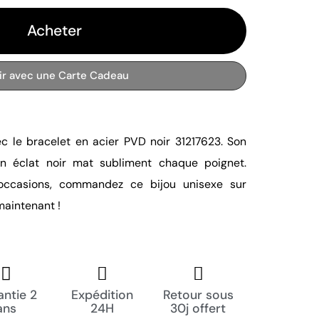
Acheter
rir avec une Carte Cadeau
c le bracelet en acier PVD noir 31217623. Son
on éclat noir mat subliment chaque poignet.
 occasions, commandez ce bijou unisexe sur
aintenant !
ntie 2
Expédition
Retour sous
ans
24H
30j offert