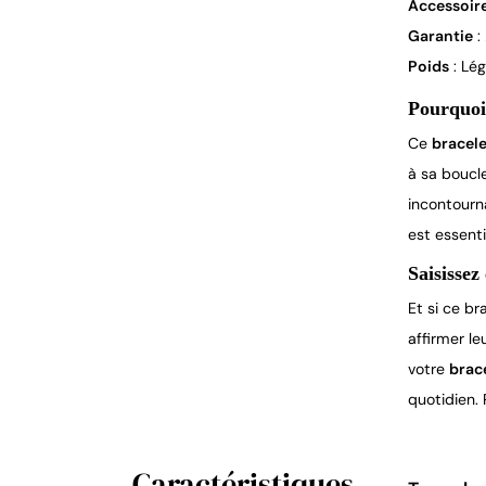
Accessoire
Garantie
:
Poids
: Lég
Pourquoi 
Ce
bracele
à sa boucle
incontourn
est essenti
Saisissez
Et si ce br
affirmer l
votre
brac
quotidien. 
Caractéristiques