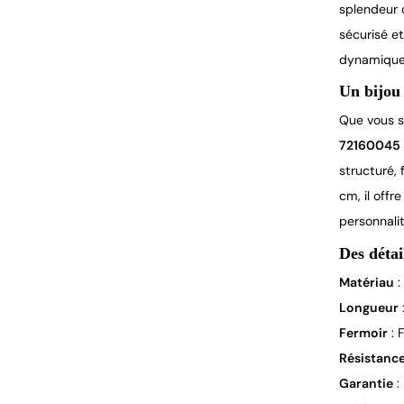
splendeur d
sécurisé e
dynamiques
Un bijou 
Que vous s
72160045
structuré, 
cm, il offr
personnalit
Des détai
Matériau
:
Longueur
Fermoir
: 
Résistanc
Garantie
: