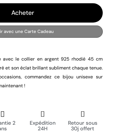
Acheter
rir avec une Carte Cadeau
 avec le collier en argent 925 rhodié 45 cm
é et son éclat brillant subliment chaque tenue.
 occasions, commandez ce bijou unisexe sur
aintenant !
ntie 2
Expédition
Retour sous
ans
24H
30j offert