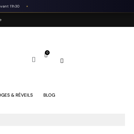
avant 11h30
◆
e
GES & RÉVEILS
BLOG