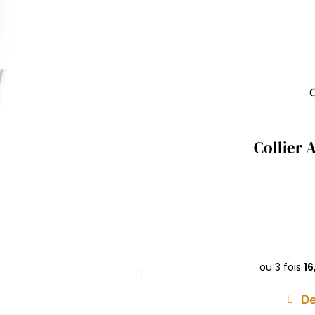
C
Collier 
De