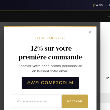
4,7/5 — 
OFFRE EXCLUSIVE
-12% sur votre
première commande
Recevez votre code promo personnalisé
en laissant votre email.
MONTRES HOMME
M
WELCOME2CDLM
Accueil
Collier Argent 925 Rhodié 45 Cm
Recevoir