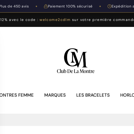
Plus de 450 avis
Paiement 100% sécurisé
Expédition 
◆
◆
-12% avec le code :
welcome2cdlm
sur votre première command
ONTRES FEMME
MARQUES
LES BRACELETS
HORLO