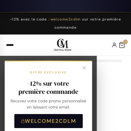
-12% avec le code :
welcome2cdlm
sur votre première
commande
OFFRE EXCLUSIVE
-12% sur votre
première commande
Recevez votre code promo personnalisé
en laissant votre email.
WELCOME2CDLM