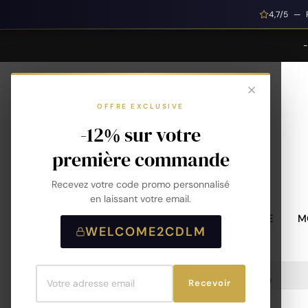
4,7/5 — 
OFFRE EXCLUSIVE
-12% sur votre
première commande
Recevez votre code promo personnalisé
en laissant votre email.
MONTRES HOMME
M
WELCOME2CDLM
Accueil
Bracelet Argent 925 Rhodié Oz 18cm
Recevoir