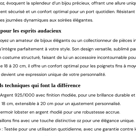
 oz, évoquent la splendeur d’un bijou précieux, offrant une allure uniqu
ent sécurisé et un confort optimal pour un port quotidien. Résistan
des journées dynamiques aux soirées élégantes.
pour les esprits audacieux
oyez un amateur de bijoux élégants ou un collectionneur de pièces in
s’intègre parfaitement à votre style. Son design versatile, sublimé pa
n costume structuré, faisant de lui un accessoire incontournable pour
e 18 à 20 cm, il offre un confort optimal pour les poignets fins à moy
il devient une expression unique de votre personnalité.
ls techniques qui font la différence
 Argent 925/1000 avec finition rhodiée, pour une brillance durable et 
: 18 cm, extensible à 20 cm pour un ajustement personnalisé.
Fermoir lobster en argent rhodié pour une robustesse accrue.
aillons fins avec une touche distinctive oz pour une élégance unique.
e
: Testée pour une utilisation quotidienne, avec une garantie contre l