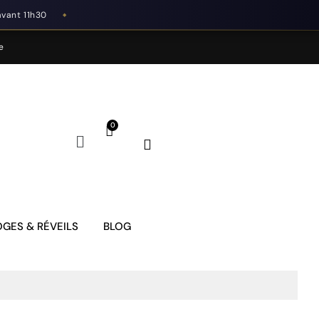
avant 11h30
◆
e
GES & RÉVEILS
BLOG