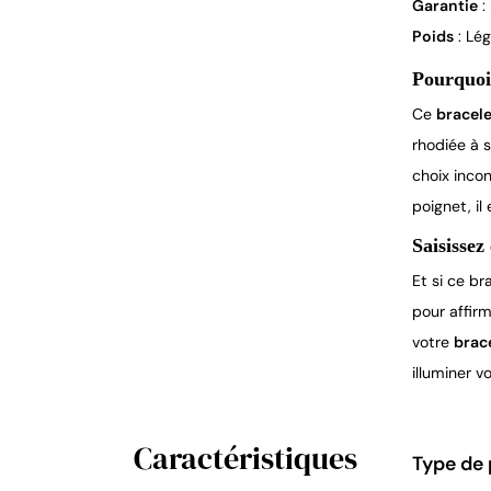
Garantie
:
Poids
: Lég
Pourquoi 
Ce 
bracele
rhodiée à s
choix inco
poignet, il
Saisissez
Et si ce br
pour affir
votre 
brac
illuminer v
Caractéristiques
Type de 