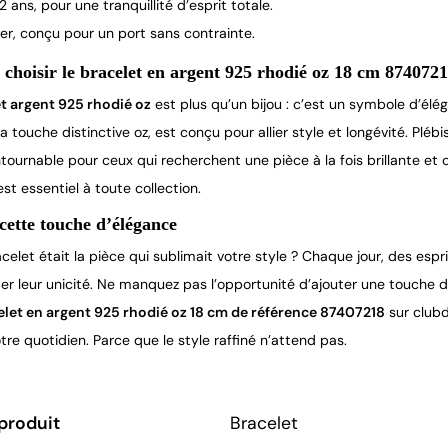
 2 ans, pour une tranquillité d’esprit totale.
er, conçu pour un port sans contrainte.
choisir le bracelet en argent 925 rhodié oz 18 cm 8740721
t argent 925 rhodié oz
 est plus qu’un bijou : c’est un symbole d’élé
a touche distinctive oz, est conçu pour allier style et longévité. Plébis
ntournable pour ceux qui recherchent une pièce à la fois brillante e
 est essentiel à toute collection.
 cette touche d’élégance
acelet était la pièce qui sublimait votre style ? Chaque jour, des esp
mer leur unicité. Ne manquez pas l’opportunité d’ajouter une touche 
elet en argent 925 rhodié oz 18 cm de référence 87407218
 sur club
otre quotidien. Parce que le style raffiné n’attend pas.
produit
Bracelet