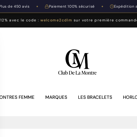
Plus de 450 avis
Paiement 100% sécurisé
Expédition 
◆
◆
-12% avec le code :
welcome2cdlm
sur votre première command
ONTRES FEMME
MARQUES
LES BRACELETS
HORLO