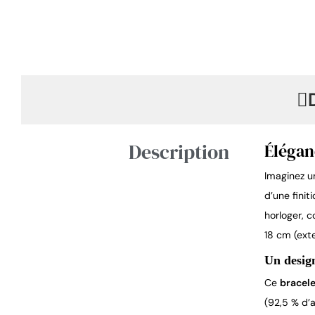
Description
Élégan
Imaginez un
d’une finit
horloger, c
18 cm (ext
Un design
Ce 
bracele
(92,5 % d’a