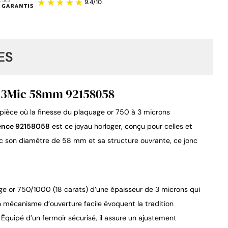
ES
50 3Mic 58mm 92158058
pièce où la finesse du plaquage or 750 à 3 microns 
9.4
/
10
rence 92158058
 est ce joyau horloger, conçu pour celles et 
ec son diamètre de 58 mm et sa structure ouvrante, ce jonc 
ge or 750/1000 (18 carats) d’une épaisseur de 3 microns qui 
 mécanisme d’ouverture facile évoquent la tradition 
 Équipé d’un fermoir sécurisé, il assure un ajustement 