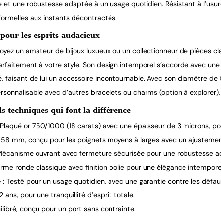
e et une robustesse adaptée à un usage quotidien. Résistant à l’us
formelles aux instants décontractés.
pour les esprits audacieux
oyez un amateur de bijoux luxueux ou un collectionneur de pièces cla
parfaitement à votre style. Son design intemporel s’accorde avec une
é, faisant de lui un accessoire incontournable. Avec son diamètre de 
ersonnalisable avec d’autres bracelets ou charms (option à explorer),
ls techniques qui font la différence
 Plaqué or 750/1000 (18 carats) avec une épaisseur de 3 microns, pou
 58 mm, conçu pour les poignets moyens à larges avec un ajustemen
Mécanisme ouvrant avec fermeture sécurisée pour une robustesse a
orme ronde classique avec finition polie pour une élégance intemporel
e
: Testé pour un usage quotidien, avec une garantie contre les défaut
 2 ans, pour une tranquillité d’esprit totale.
ilibré, conçu pour un port sans contrainte.