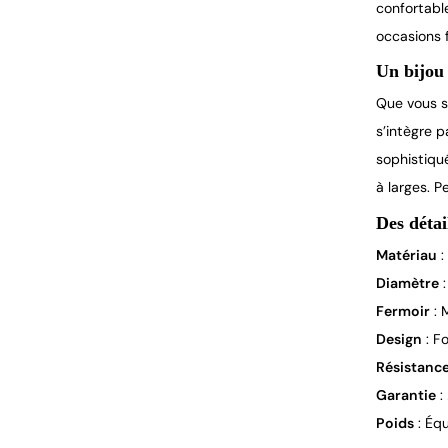
confortabl
occasions 
Un bijou 
Que vous s
s’intègre 
sophistiqu
à larges. P
Des détai
Matériau
:
Diamètre
:
Fermoir
: 
Design
: F
Résistanc
Garantie
:
Poids
: Équ