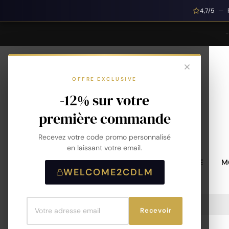
4,7/5 — 
OFFRE EXCLUSIVE
-12% sur votre
première commande
Recevez votre code promo personnalisé
en laissant votre email.
MONTRES HOMME
M
WELCOME2CDLM
Accueil
Jonc Plaqué Or 750 3Mic 58mm
Recevoir