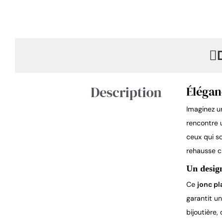
Description
Élégan
Imaginez u
rencontre 
ceux qui s
rehausse c
Un design
Ce 
jonc pl
garantit u
bijoutière,