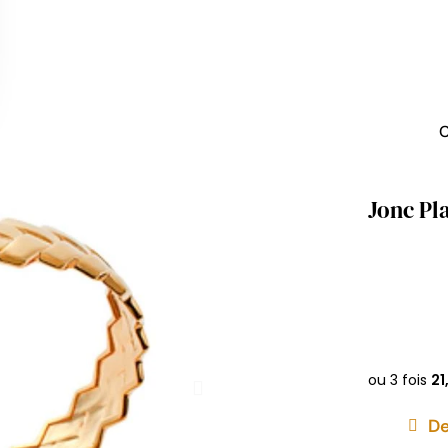
C
Jonc Pl
De