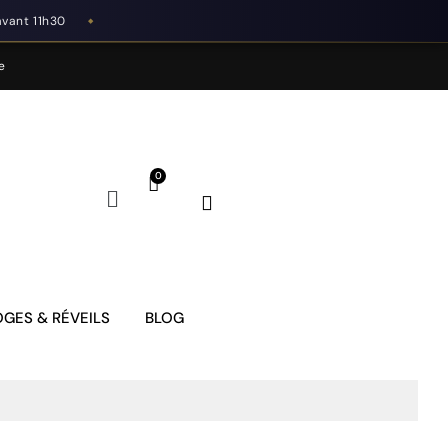
avant 11h30
◆
e
GES & RÉVEILS
BLOG