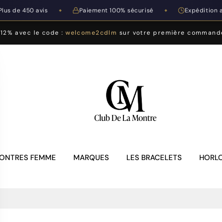
Plus de 450 avis
Paiement 100% sécurisé
Expédition 
◆
◆
-12% avec le code :
welcome2cdlm
sur votre première command
ONTRES FEMME
MARQUES
LES BRACELETS
HORLO