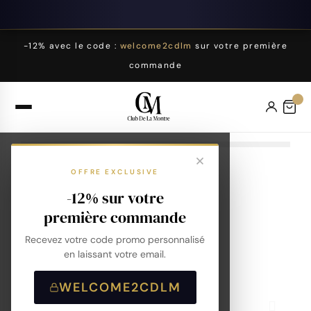
-12% avec le code :
welcome2cdlm
sur votre première
commande
OFFRE EXCLUSIVE
-12% sur votre
première commande
Recevez votre code promo personnalisé
en laissant votre email.
WELCOME2CDLM