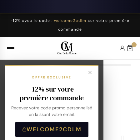
-12% avec le code :
welcome2cdlm
sur votre première
commande
OFFRE EXCLUSIVE
-12% sur votre
première commande
Recevez votre code promo personnalisé
en laissant votre email.
WELCOME2CDLM