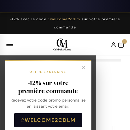
-12% avec le code :
welcome2cdlm
sur votre première
commande
OFFRE EXCLUSIVE
-12% sur votre
première commande
Recevez votre code promo personnalisé
en laissant votre email.
WELCOME2CDLM