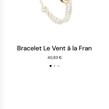
Bracelet Le Vent à la Français
Br
40,83 €