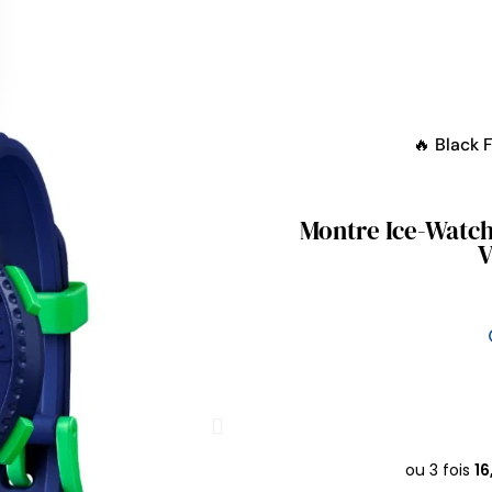
🔥 Black 
Montre Ice-Watch - Ice D
V