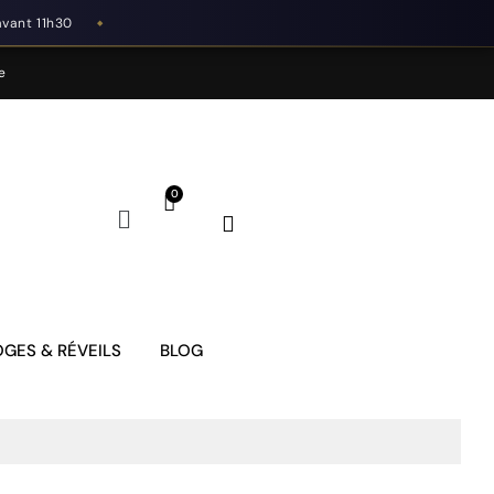
avant 11h30
◆
e
GES & RÉVEILS
BLOG