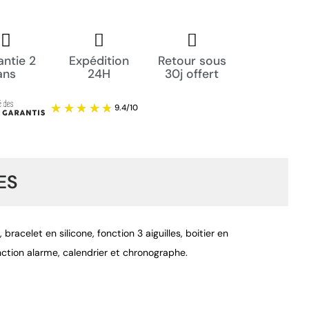
ntie 2
Expédition
Retour sous
ans
24H
30j offert
ES
bracelet en silicone, fonction 3 aiguilles, boitier en
ction alarme, calendrier et chronographe.
9.4
/
10