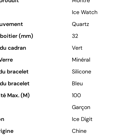
produit
Montre
Ice Watch
ouvement
Quartz
u boitier (mm)
32
 du cadran
Vert
Verre
Minéral
du bracelet
Silicone
du bracelet
Bleu
té Max. (M)
100
Garçon
on
Ice Digit
rigine
Chine