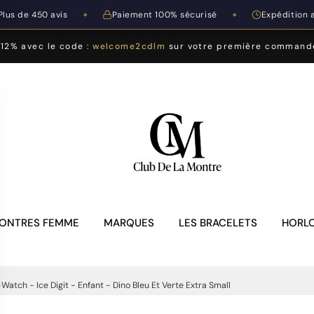
Plus de 450 avis
Paiement 100% sécurisé
Expédition 
◆
◆
-12% avec le code :
welcome2cdlm
sur votre première command
ONTRES FEMME
MARQUES
LES BRACELETS
HORLO
Watch - Ice Digit - Enfant - Dino Bleu Et Verte Extra Small