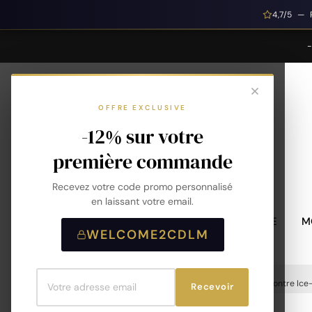
4,7/5 — 
OFFRE EXCLUSIVE
-12% sur votre
première commande
Recevez votre code promo personnalisé
en laissant votre email.
MONTRES HOMME
M
WELCOME2CDLM
Accueil
🔥 Black Friday Montres 2025
Montre Ice-
Recevoir