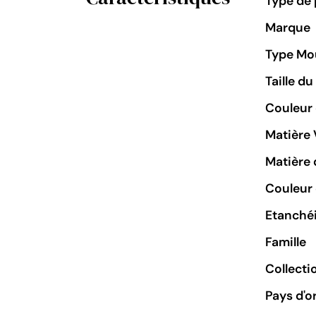
Type de 
Marque
Type M
Taille d
Couleur
Matière 
Matière 
Couleur 
Etanchéi
Famille
Collecti
Pays d'o