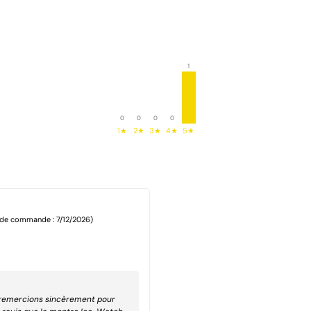
1
0
0
0
0
1★
2★
3★
4★
5★
 de commande : 7/12/2026)
 remercions sincèrement pour