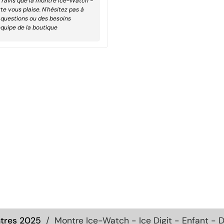
s ravis que la montre Ice-Watch -
rte vous plaise. N'hésitez pas à
 questions ou des besoins
équipe de la boutique
ntres 2025
Montre Ice-Watch - Ice Digit - Enfant - D