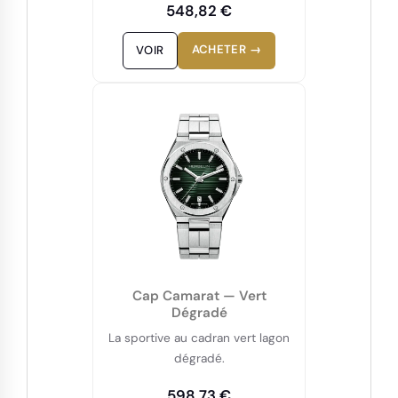
548,82 €
ACHETER →
VOIR
Cap Camarat — Vert
Dégradé
La sportive au cadran vert lagon
dégradé.
598,73 €