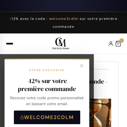
-12% avec le code :
welcome2cdlm
sur votre première
commande
Date : 05/09/2024
OFFRE EXCLUSIVE
-12% sur votre
La première montre au monde -
Club de la Montre
première commande
Recevez votre code promo personnalisé
en laissant votre email.
WELCOME2CDLM