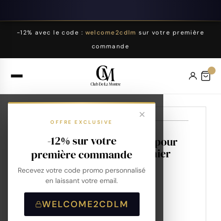
-12% avec le code :
welcome2cdlm
sur votre première
commande
Date : 27/02/2025
OFFRE EXCLUSIVE
-12% sur votre
Les nouvelles Paddock pour
femme de Pierre Lannier
première commande
Recevez votre code promo personnalisé
en laissant votre email.
WELCOME2CDLM