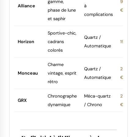
gamme,
975
Alliance
à
phase de lune
€
complications
et saphir
Sportive-chic,
Quartz /
Horizon
cadrans
195 €
Automatique
colorés
Charme
Quartz /
245
Monceau
vintage, esprit
Automatique
€
rétro
Chronographe
Méca-quartz
275
GRX
dynamique
/ Chrono
€