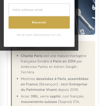
Recevoir
Pas de spam. Désinscription en 1 clic.
L'ESSENTIEL
Charlie Paris
est une maison horlogère
française fondée à
Paris en 2014
par
Ambroise Parlos et Adrien Sanglé-
Ferrière.
Montres
dessinées à Paris, assemblées
en France
(Besançon) ; label
Entreprise
du Patrimoine Vivant
depuis 2019.
Acier
316L
, verre
saphir
, cuir français,
mouvements suisses
(Soprod, ETA,