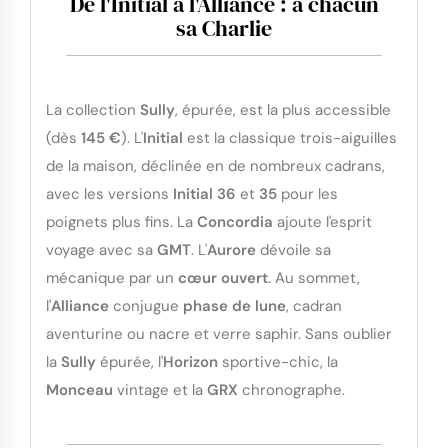
De l'Initial à l'Alliance : à chacun
sa Charlie
La collection
Sully
, épurée, est la plus accessible
(dès
145 €
). L'
Initial
est la classique trois-aiguilles
de la maison, déclinée en de nombreux cadrans,
avec les versions
Initial 36
et
35
pour les
poignets plus fins. La
Concordia
ajoute l'esprit
voyage avec sa
GMT
. L'
Aurore
dévoile sa
mécanique par un
cœur ouvert
. Au sommet,
l'
Alliance
conjugue
phase de lune
, cadran
aventurine ou nacre et verre saphir. Sans oublier
la
Sully
épurée, l'
Horizon
sportive-chic, la
Monceau
vintage et la
GRX
chronographe.