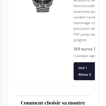
amateurs de
fonctionnalites
avancees qui
veulent rendre
hommage a la
precision de la
PAF jusqu au
poignet.
169 euros TTC
| Livraison rapide
Voir l
Athos 3
Comment choisir sa montre