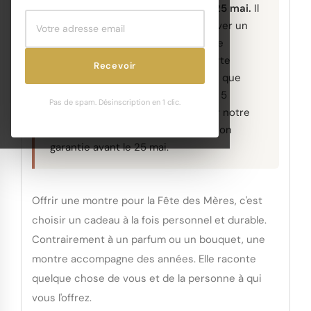
La Fête des Mères 2026, c'est le 25 mai.
Il
vous reste peu de jours pour trouver un
cadeau qui la touche vraiment. Une
montre, c'est un cadeau qui se porte
Recevoir
chaque jour — un rappel quotidien que
vous y avez pensé, vraiment. Voici 5
Pas de spam. Désinscription en 1 clic.
montres femme sélectionnées par notre
équipe, de 59€ à 179€, avec livraison
garantie avant le 25 mai.
Offrir une montre pour la Fête des Mères, c'est
choisir un cadeau à la fois personnel et durable.
Contrairement à un parfum ou un bouquet, une
montre accompagne des années. Elle raconte
quelque chose de vous et de la personne à qui
vous l'offrez.