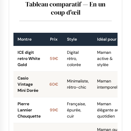
Tableau comparatif — En un
coup d'œil
Montre
Prix
Style
Idéal pour
ICE digit
Digital
Maman
retro White
59€
rétro,
active &
Gold
colorée
stylée
Casio
Minimaliste,
Maman
Vintage
60€
rétro-chic
intemporelle
Mini Dorée
Pierre
Française,
Maman
Lannier
99€
épurée,
élégante au
Chouquette
cuir
quotidien
Maman qui