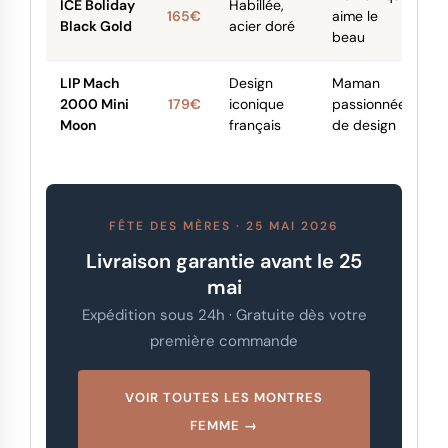
ICE Boliday
Habillée,
165€
aime le
Black Gold
acier doré
beau
LIP Mach
Design
Maman
2000 Mini
179€
iconique
passionnée
Moon
français
de design
FÊTE DES MÈRES · 25 MAI 2026
Livraison garantie avant le 25
mai
Expédition sous 24h · Gratuite dès votre
première commande
VOIR TOUTES LES MONTRES
FEMME →