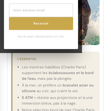
Recevoir
Pas de spam. Désinscription en 1 clic.
L'ESSENTIEL
Les montres habillées (Charlie Paris)
supportent les
éclabous​sures et le bord
de l'eau
, mais pas la plongée.
À la mer, on préfère un
bracelet acier ou
silicone
au cuir, qui craint le sel.
5 ATM
= résiste aux projections et à une
immersion brève, pas à la nage.
Notre sélection bord de mer Charlie Paris