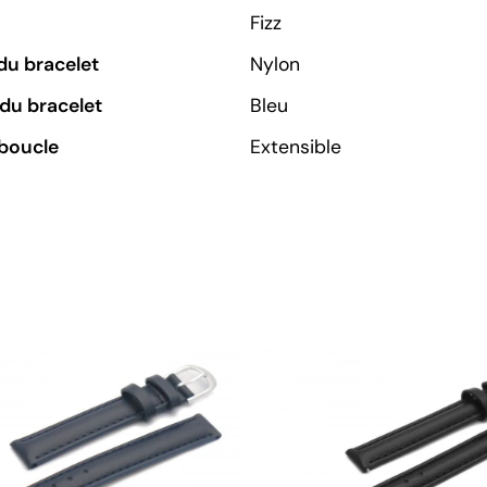
Fizz
du bracelet
Nylon
du bracelet
Bleu
boucle
Extensible