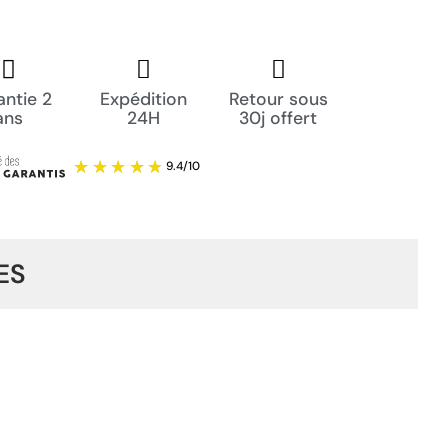
ntie 2
Expédition
Retour sous
ans
24H
30j offert
ES
9.4
/
10