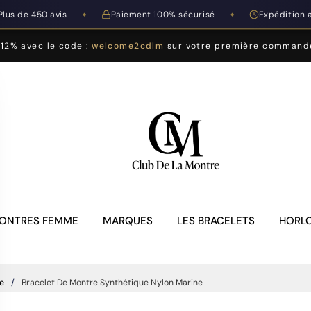
Plus de 450 avis
Paiement 100% sécurisé
Expédition 
◆
◆
-12% avec le code :
welcome2cdlm
sur votre première command
ONTRES FEMME
MARQUES
LES BRACELETS
HORLO
e
Bracelet De Montre Synthétique Nylon Marine