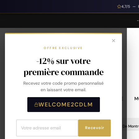
4,7/5 — 
OFFRE EXCLUSIVE
-12% sur votre
première commande
Recevez votre code promo personnalisé
en laissant votre email.
MONTRES HOMME
M
WELCOME2CDLM
Accueil
Accessoires De Montre
Bracelet De Montr
Recevoir