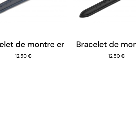
elet de montre en cuir bleu marine
Bracelet de mont
12,50 €
12,50 €