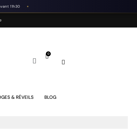
avant 11h30
◆
e
GES & RÉVEILS
BLOG